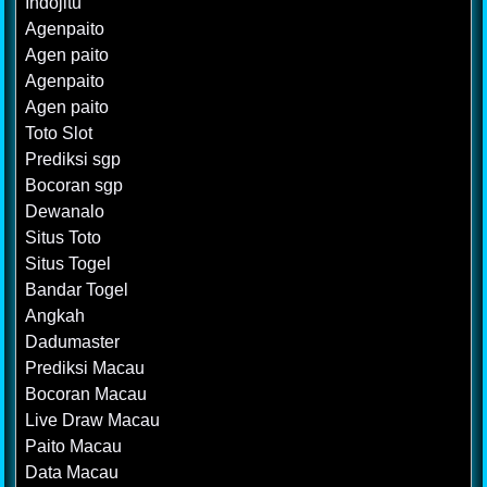
Indojitu
Agenpaito
Agen paito
Agenpaito
Agen paito
Toto Slot
Prediksi sgp
Bocoran sgp
Dewanalo
Situs Toto
Situs Togel
Bandar Togel
Angkah
Dadumaster
Prediksi Macau
Bocoran Macau
Live Draw Macau
Paito Macau
Data Macau