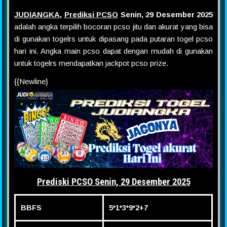
JUDIANGKA
,
Prediksi PCSO
Senin, 29 Desember 2025
adalah angka terpilih bocoran pcso jitu dan akurat yang bisa
di gunakan togelrs untuk dipasang pada putaran togel pcso
hari ini. Angka main pcso dapat dengan mudah di gunakan
untuk togelrs mendapatkan jackpot pcso prize.
{{Newline}
Prediski PCSO Senin, 29 Desember 2025
BBFS
5*1*3*9*2+7