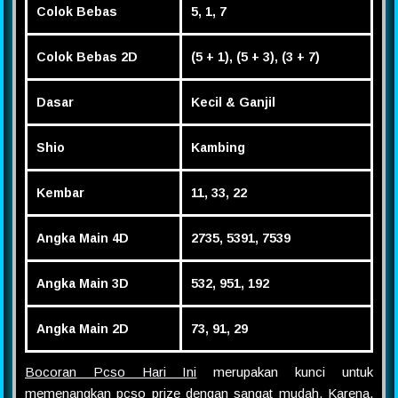
Colok Bebas
5, 1, 7
Colok Bebas 2D
(5 + 1), (5 + 3), (3 + 7)
Dasar
Kecil & Ganjil
Shio
Kambing
Kembar
11, 33, 22
Angka Main 4D
2735, 5391, 7539
Angka Main 3D
532, 951, 192
Angka Main 2D
73, 91, 29
Bocoran Pcso Hari Ini
merupakan kunci untuk
memenangkan pcso prize dengan sangat mudah. Karena,