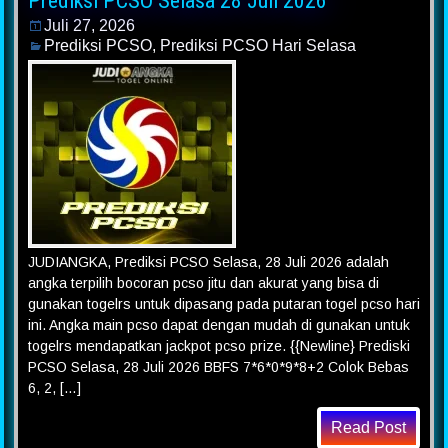
Prediksi PCSO Selasa 28 Juli 2026
Juli 27, 2026
Prediksi PCSO
,
Prediksi PCSO Hari Selasa
JUDIANGKA, Prediksi PCSO Selasa, 28 Juli 2026 adalah
angka terpilih bocoran pcso jitu dan akurat yang bisa di
gunakan togelrs untuk dipasang pada putaran togel pcso hari
ini. Angka main pcso dapat dengan mudah di gunakan untuk
togelrs mendapatkan jackpot pcso prize. {{Newline} Prediski
PCSO Selasa, 28 Juli 2026 BBFS 7*6*0*9*8+2 Colok Bebas
6, 2, […]
Read Post