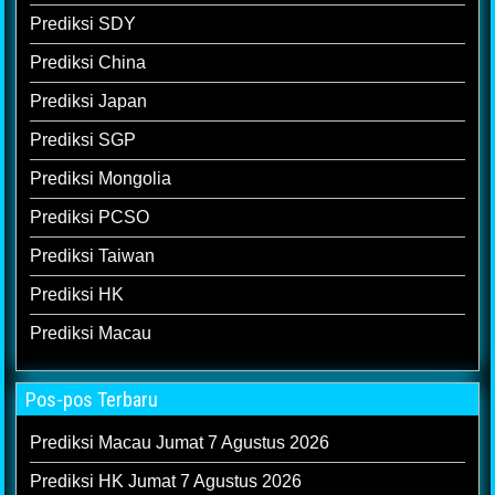
Prediksi SDY
Prediksi China
Prediksi Japan
Prediksi SGP
Prediksi Mongolia
Prediksi PCSO
Prediksi Taiwan
Prediksi HK
Prediksi Macau
Pos-pos Terbaru
Prediksi Macau Jumat 7 Agustus 2026
Prediksi HK Jumat 7 Agustus 2026