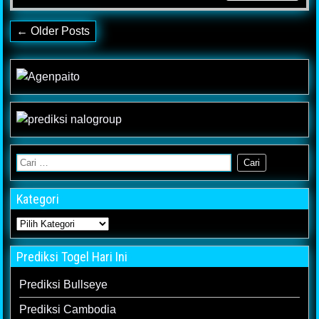
← Older Posts
Kategori
Prediksi Togel Hari Ini
Prediksi Bullseye
Prediksi Cambodia