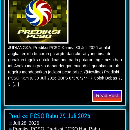
JUDIANGKA, Prediksi PCSO Kamis, 30 Juli 2026 adalah
angka terpilih bocoran pcso jitu dan akurat yang bisa di
gunakan togelrs untuk dipasang pada putaran togel pcso hari
ini. Angka main pcso dapat dengan mudah di gunakan untuk
togelrs mendapatkan jackpot pcso prize. {{Newline} Prediski
PCSO Kamis, 30 Juli 2026 BBFS 8*3*0*2*4+7 Colok Bebas 7,
3, […]
Read Post
Prediksi PCSO Rabu 29 Juli 2026
Juli 28, 2026
Prediksi PCSO
,
Prediksi PCSO Hari Rabu