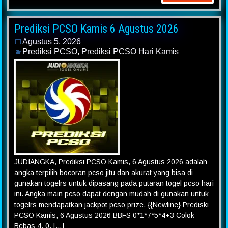
Prediksi PCSO Kamis 6 Agustus 2026
Agustus 5, 2026
Prediksi PCSO
,
Prediksi PCSO Hari Kamis
JUDIANGKA, Prediksi PCSO Kamis, 6 Agustus 2026 adalah
angka terpilih bocoran pcso jitu dan akurat yang bisa di
gunakan togelrs untuk dipasang pada putaran togel pcso hari
ini. Angka main pcso dapat dengan mudah di gunakan untuk
togelrs mendapatkan jackpot pcso prize. {{Newline} Prediski
PCSO Kamis, 6 Agustus 2026 BBFS 0*1*7*5*4+3 Colok
Bebas 4, 0, […]