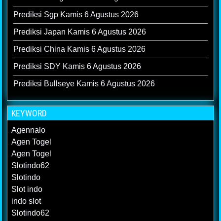
Prediksi Sgp Kamis 6 Agustus 2026
Prediksi Japan Kamis 6 Agustus 2026
Prediksi China Kamis 6 Agustus 2026
Prediksi SDY Kamis 6 Agustus 2026
Prediksi Bullseye Kamis 6 Agustus 2026
KEYWORD
Agennalo
Agen Togel
Agen Togel
Slotindo62
Slotindo
Slot indo
indo slot
Slotindo62