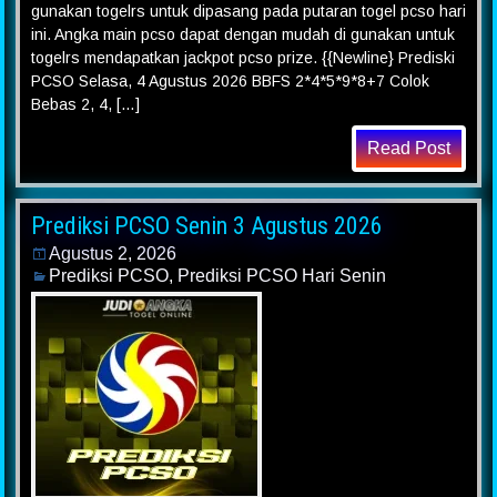
gunakan togelrs untuk dipasang pada putaran togel pcso hari
ini. Angka main pcso dapat dengan mudah di gunakan untuk
togelrs mendapatkan jackpot pcso prize. {{Newline} Prediski
PCSO Selasa, 4 Agustus 2026 BBFS 2*4*5*9*8+7 Colok
Bebas 2, 4, […]
Read Post
Prediksi PCSO Senin 3 Agustus 2026
Agustus 2, 2026
Prediksi PCSO
,
Prediksi PCSO Hari Senin