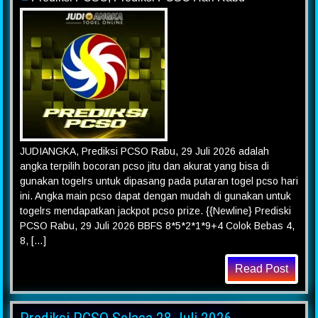
JUDIANGKA, Prediksi PCSO Rabu, 29 Juli 2026 adalah
angka terpilih bocoran pcso jitu dan akurat yang bisa di
gunakan togelrs untuk dipasang pada putaran togel pcso hari
ini. Angka main pcso dapat dengan mudah di gunakan untuk
togelrs mendapatkan jackpot pcso prize. {{Newline} Prediski
PCSO Rabu, 29 Juli 2026 BBFS 8*5*2*1*9+4 Colok Bebas 4,
8, […]
Read Post