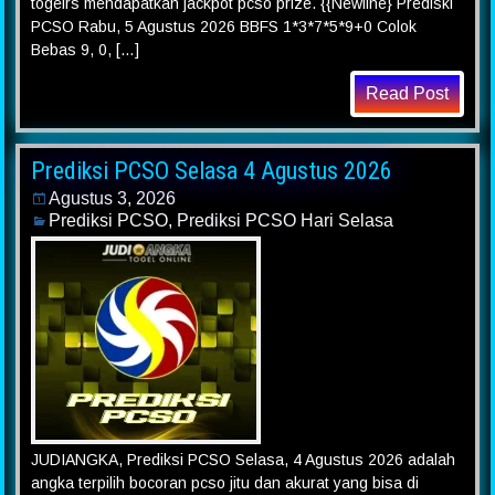
togelrs mendapatkan jackpot pcso prize. {{Newline} Prediski
PCSO Rabu, 5 Agustus 2026 BBFS 1*3*7*5*9+0 Colok
Bebas 9, 0, […]
Read Post
Prediksi PCSO Selasa 4 Agustus 2026
Agustus 3, 2026
Prediksi PCSO
,
Prediksi PCSO Hari Selasa
JUDIANGKA, Prediksi PCSO Selasa, 4 Agustus 2026 adalah
angka terpilih bocoran pcso jitu dan akurat yang bisa di