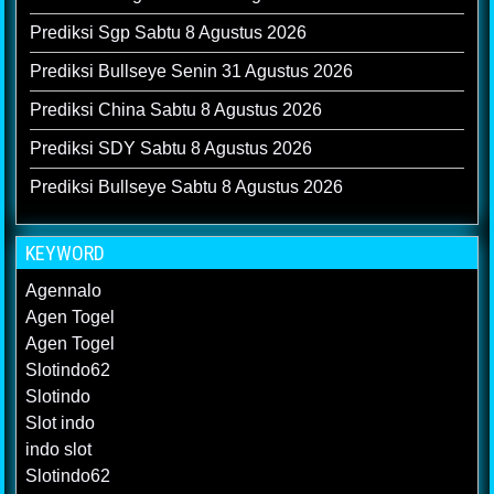
Prediksi Sgp Sabtu 8 Agustus 2026
Prediksi Bullseye Senin 31 Agustus 2026
Prediksi China Sabtu 8 Agustus 2026
Prediksi SDY Sabtu 8 Agustus 2026
Prediksi Bullseye Sabtu 8 Agustus 2026
KEYWORD
Agennalo
Agen Togel
Agen Togel
Slotindo62
Slotindo
Slot indo
indo slot
Slotindo62