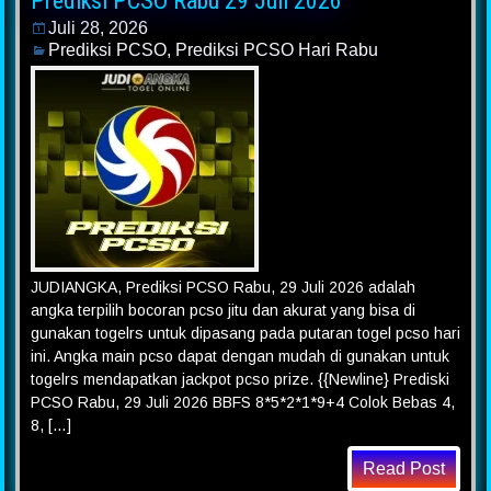
Prediksi PCSO Rabu 29 Juli 2026
Juli 28, 2026
Prediksi PCSO
,
Prediksi PCSO Hari Rabu
JUDIANGKA, Prediksi PCSO Rabu, 29 Juli 2026 adalah
angka terpilih bocoran pcso jitu dan akurat yang bisa di
gunakan togelrs untuk dipasang pada putaran togel pcso hari
ini. Angka main pcso dapat dengan mudah di gunakan untuk
togelrs mendapatkan jackpot pcso prize. {{Newline} Prediski
PCSO Rabu, 29 Juli 2026 BBFS 8*5*2*1*9+4 Colok Bebas 4,
8, […]
Read Post