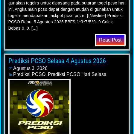
gunakan togelrs untuk dipasang pada putaran togel pcso hari
ini. Angka main pcso dapat dengan mudah di gunakan untuk
togelrs mendapatkan jackpot pcso prize. {{Newline} Prediski
PCSO Rabu, 5 Agustus 2026 BBFS 1*3*7*5*9+0 Colok
Bebas 9, 0, […]
Read Post
Prediksi PCSO Selasa 4 Agustus 2026
Agustus 3, 2026
Prediksi PCSO
,
Prediksi PCSO Hari Selasa