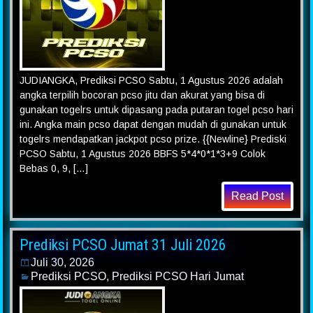
JUDIANGKA, Prediksi PCSO Sabtu, 1 Agustus 2026 adalah
angka terpilih bocoran pcso jitu dan akurat yang bisa di
gunakan togelrs untuk dipasang pada putaran togel pcso hari
ini. Angka main pcso dapat dengan mudah di gunakan untuk
togelrs mendapatkan jackpot pcso prize. {{Newline} Prediski
PCSO Sabtu, 1 Agustus 2026 BBFS 5*4*0*1*3+9 Colok
Bebas 0, 9, […]
Read Post
Prediksi PCSO Jumat 31 Juli 2026
Juli 30, 2026
Prediksi PCSO
,
Prediksi PCSO Hari Jumat