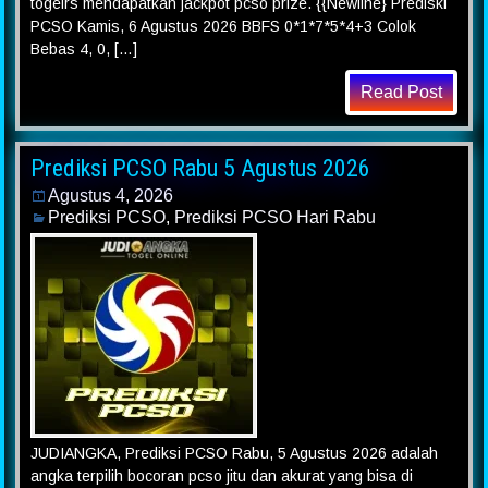
togelrs mendapatkan jackpot pcso prize. {{Newline} Prediski
PCSO Kamis, 6 Agustus 2026 BBFS 0*1*7*5*4+3 Colok
Bebas 4, 0, […]
Read Post
Prediksi PCSO Rabu 5 Agustus 2026
Agustus 4, 2026
Prediksi PCSO
,
Prediksi PCSO Hari Rabu
JUDIANGKA, Prediksi PCSO Rabu, 5 Agustus 2026 adalah
angka terpilih bocoran pcso jitu dan akurat yang bisa di