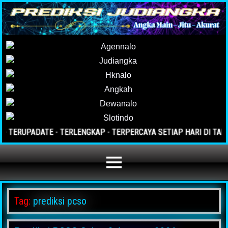
UPADATE - TERLENGKAP - TERPERCAYA SETIAP HARI DI TAHUN 2024
Tag:
prediksi pcso