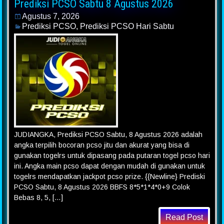
Prediksi PCSO Sabtu 8 Agustus 2026
Agustus 7, 2026
Prediksi PCSO
,
Prediksi PCSO Hari Sabtu
JUDIANGKA, Prediksi PCSO Sabtu, 8 Agustus 2026 adalah
angka terpilih bocoran pcso jitu dan akurat yang bisa di
gunakan togelrs untuk dipasang pada putaran togel pcso hari
ini. Angka main pcso dapat dengan mudah di gunakan untuk
togelrs mendapatkan jackpot pcso prize. {{Newline} Prediski
PCSO Sabtu, 8 Agustus 2026 BBFS 8*5*1*4*0+9 Colok
Bebas 8, 5, […]
Read Post