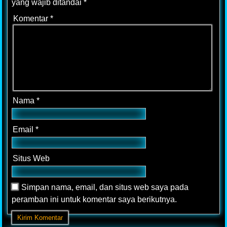
yang wajib ditandai
*
Komentar
*
Nama
*
Email
*
Situs Web
Simpan nama, email, dan situs web saya pada
peramban ini untuk komentar saya berikutnya.