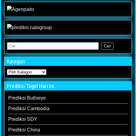
Kategori
Prediksi Togel Hari Ini
Prediksi Bullseye
Prediksi Cambodia
Prediksi SDY
Prediksi China