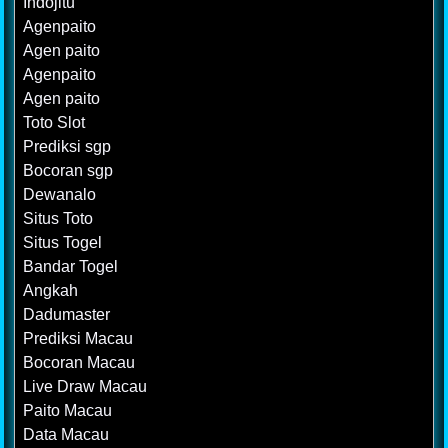
Indojitu
Agenpaito
Agen paito
Agenpaito
Agen paito
Toto Slot
Prediksi sgp
Bocoran sgp
Dewanalo
Situs Toto
Situs Togel
Bandar Togel
Angkah
Dadumaster
Prediksi Macau
Bocoran Macau
Live Draw Macau
Paito Macau
Data Macau