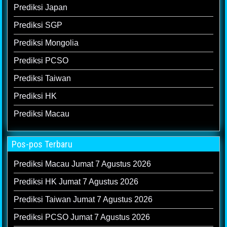
Prediksi Japan
Prediksi SGP
Prediksi Mongolia
Prediksi PCSO
Prediksi Taiwan
Prediksi HK
Prediksi Macau
Pos-pos Terbaru
Prediksi Macau Jumat 7 Agustus 2026
Prediksi HK Jumat 7 Agustus 2026
Prediksi Taiwan Jumat 7 Agustus 2026
Prediksi PCSO Jumat 7 Agustus 2026