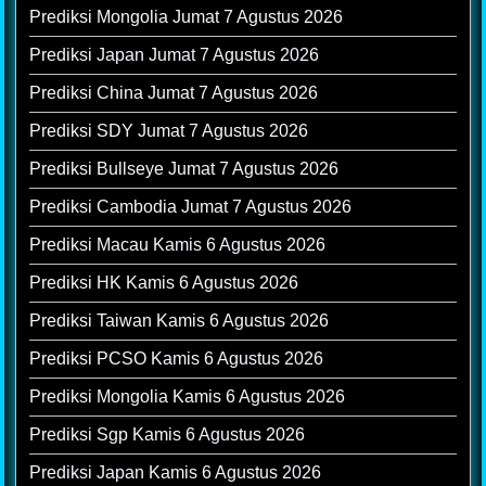
Prediksi Mongolia Jumat 7 Agustus 2026
Prediksi Japan Jumat 7 Agustus 2026
Prediksi China Jumat 7 Agustus 2026
Prediksi SDY Jumat 7 Agustus 2026
Prediksi Bullseye Jumat 7 Agustus 2026
Prediksi Cambodia Jumat 7 Agustus 2026
Prediksi Macau Kamis 6 Agustus 2026
Prediksi HK Kamis 6 Agustus 2026
Prediksi Taiwan Kamis 6 Agustus 2026
Prediksi PCSO Kamis 6 Agustus 2026
Prediksi Mongolia Kamis 6 Agustus 2026
Prediksi Sgp Kamis 6 Agustus 2026
Prediksi Japan Kamis 6 Agustus 2026