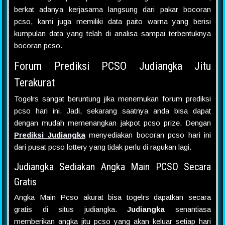
berkat adanya kerjasama langsung dari pakar bocoran
pcso, kami juga memiliki data paito warna yang berisi
kumpulan data yang telah di analisa sampai terbentuknya
bocoran pcso.
Forum Prediksi PCSO Judiangka Jitu
Terakurat
Togelrs sangat beruntung jika menemukan forum prediksi
pcso hari ini. Jadi, sekarang saatnya anda bisa dapat
dengan mudah memenangkan jakpot pcso prize. Dengan
Prediksi Judiangka
menyediakan bocoran pcso hari ini
dari pusat pcso lottery yang tidak perlu di ragukan lagi.
Judiangka Sediakan Angka Main PCSO Secara
Gratis
Angka Main Pcso akurat bisa togelrs dapatkan secara
gratis di situs judiangka.
Judiangka
senantiasa
memberikan angka jitu pcso yang akan keluar setiap hari