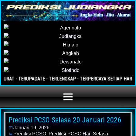
AT - TERUPADATE - TERLENGKAP - TERPERCAYA SETIAP HARI DI T
Prediksi PCSO Selasa 20 Januari 2026
Januari 19, 2026
Prediksi PCSO
,
Prediksi PCSO Hari Selasa