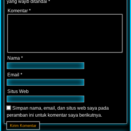
yang wajib ditandai
*
Komentar
*
Nama
*
Email
*
Situs Web
Simpan nama, email, dan situs web saya pada
peramban ini untuk komentar saya berikutnya.