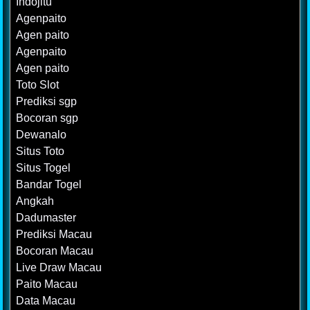
Indojitu
Agenpaito
Agen paito
Agenpaito
Agen paito
Toto Slot
Prediksi sgp
Bocoran sgp
Dewanalo
Situs Toto
Situs Togel
Bandar Togel
Angkah
Dadumaster
Prediksi Macau
Bocoran Macau
Live Draw Macau
Paito Macau
Data Macau