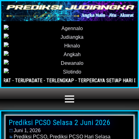
T - TERUPADATE - TERLENGKAP - TERPERCAYA SETIAP HARI DI TAH
Prediksi PCSO Selasa 2 Juni 2026
Juni 1, 2026
Prediksi PCSO
,
Prediksi PCSO Hari Selasa