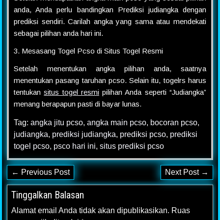
anda, Anda perlu bandingkan Prediksi judiangka dengan
prediksi sendiri. Carilah angka yang sama atau mendekati
sebagai pilihan anda hari ini.
3. Mesasang Togel Pcso di Situs Togel Resmi
Setelah menentukan angka pilihan anda, saatnya
menentukan pasang taruhan pcso. Selain itu, togelrs harus
tentukan
situs togel resmi
pilihan Anda seperti “Judiangka”
menang berapapun pasti di bayar lunas.
Tag:
angka jitu pcso
,
angka main pcso
,
bocoran pcso
,
judiangka
,
prediksi judiangka
,
prediksi pcso
,
prediksi
togel pcso
,
psco hari ini
,
situs prediksi pcso
← Previous Post
Next Post →
Tinggalkan Balasan
Alamat email Anda tidak akan dipublikasikan.
Ruas