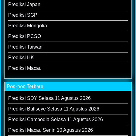
Prediksi Japan
Prediksi SGP
Prediksi Mongolia
Prediksi PCSO
Prediksi Taiwan
Prediksi HK
Prediksi Macau
Pos-pos Terbaru
Prediksi SDY Selasa 11 Agustus 2026
Prediksi Bullseye Selasa 11 Agustus 2026
Prediksi Cambodia Selasa 11 Agustus 2026
Prediksi Macau Senin 10 Agustus 2026