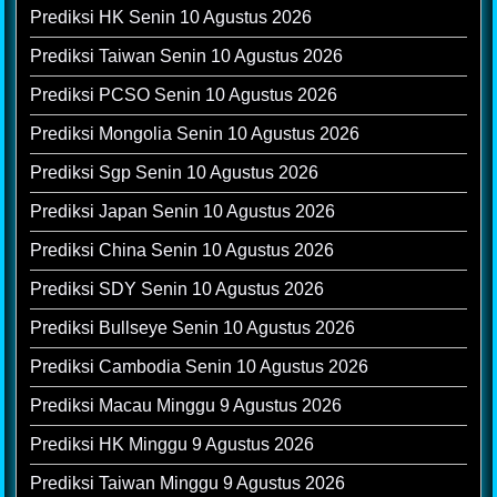
Prediksi HK Senin 10 Agustus 2026
Prediksi Taiwan Senin 10 Agustus 2026
Prediksi PCSO Senin 10 Agustus 2026
Prediksi Mongolia Senin 10 Agustus 2026
Prediksi Sgp Senin 10 Agustus 2026
Prediksi Japan Senin 10 Agustus 2026
Prediksi China Senin 10 Agustus 2026
Prediksi SDY Senin 10 Agustus 2026
Prediksi Bullseye Senin 10 Agustus 2026
Prediksi Cambodia Senin 10 Agustus 2026
Prediksi Macau Minggu 9 Agustus 2026
Prediksi HK Minggu 9 Agustus 2026
Prediksi Taiwan Minggu 9 Agustus 2026