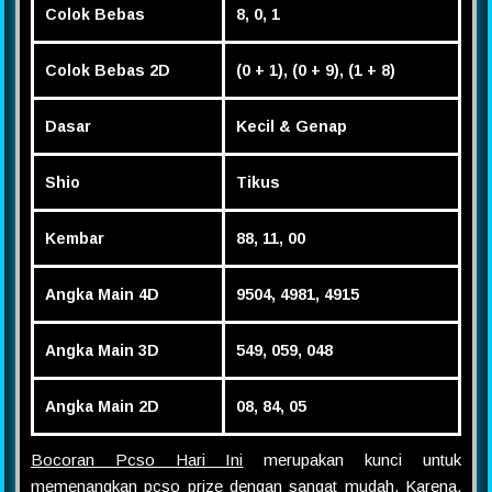
Colok Bebas
8, 0, 1
Colok Bebas 2D
(0 + 1), (0 + 9), (1 + 8)
Dasar
Kecil & Genap
Shio
Tikus
Kembar
88, 11, 00
Angka Main 4D
9504, 4981, 4915
Angka Main 3D
549, 059, 048
Angka Main 2D
08, 84, 05
Bocoran Pcso Hari Ini
merupakan kunci untuk
memenangkan pcso prize dengan sangat mudah. Karena,