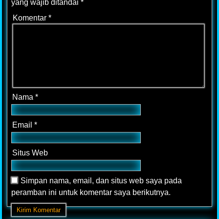
yang wajib ditandai
*
Komentar
*
Nama
*
Email
*
Situs Web
Simpan nama, email, dan situs web saya pada
peramban ini untuk komentar saya berikutnya.