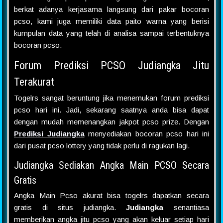
berkat adanya kerjasama langsung dari pakar bocoran
pcso, kami juga memiliki data paito warna yang berisi
kumpulan data yang telah di analisa sampai terbentuknya
bocoran pcso.
Forum Prediksi PCSO Judiangka Jitu
Terakurat
Togelrs sangat beruntung jika menemukan forum prediksi
pcso hari ini. Jadi, sekarang saatnya anda bisa dapat
dengan mudah memenangkan jakpot pcso prize. Dengan
Prediksi Judiangka
menyediakan bocoran pcso hari ini
dari pusat pcso lottery yang tidak perlu di ragukan lagi.
Judiangka Sediakan Angka Main PCSO Secara
Gratis
Angka Main Pcso akurat bisa togelrs dapatkan secara
gratis di situs judiangka.
Judiangka
senantiasa
memberikan angka jitu pcso yang akan keluar setiap hari