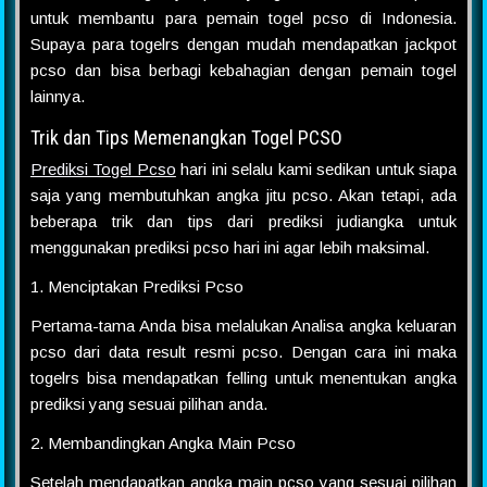
untuk membantu para pemain togel pcso di Indonesia.
Supaya para togelrs dengan mudah mendapatkan jackpot
pcso dan bisa berbagi kebahagian dengan pemain togel
lainnya.
Trik dan Tips Memenangkan Togel PCSO
Prediksi Togel Pcso
hari ini selalu kami sedikan untuk siapa
saja yang membutuhkan angka jitu pcso. Akan tetapi, ada
beberapa trik dan tips dari prediksi judiangka untuk
menggunakan prediksi pcso hari ini agar lebih maksimal.
1. Menciptakan Prediksi Pcso
Pertama-tama Anda bisa melalukan Analisa angka keluaran
pcso dari data result resmi pcso. Dengan cara ini maka
togelrs bisa mendapatkan felling untuk menentukan angka
prediksi yang sesuai pilihan anda.
2. Membandingkan Angka Main Pcso
Setelah mendapatkan angka main pcso yang sesuai pilihan