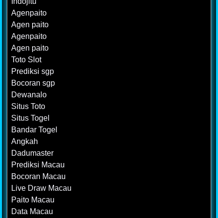
Indojitu
Agenpaito
Agen paito
Agenpaito
Agen paito
Toto Slot
Prediksi sgp
Bocoran sgp
Dewanalo
Situs Toto
Situs Togel
Bandar Togel
Angkah
Dadumaster
Prediksi Macau
Bocoran Macau
Live Draw Macau
Paito Macau
Data Macau