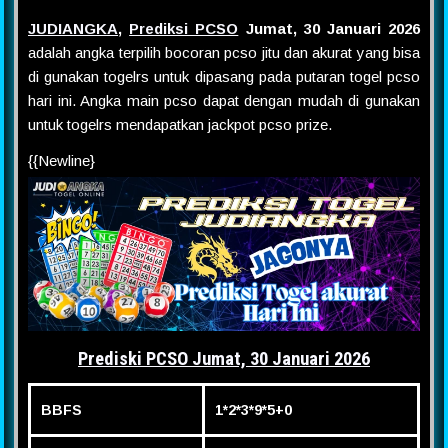
JUDIANGKA
,
Prediksi PCSO
Jumat, 30 Januari 2026
adalah angka terpilih bocoran pcso jitu dan akurat yang bisa
di gunakan togelrs untuk dipasang pada putaran togel pcso
hari ini. Angka main pcso dapat dengan mudah di gunakan
untuk togelrs mendapatkan jackpot pcso prize.
{{Newline}
Prediski PCSO Jumat, 30 Januari 2026
BBFS
1*2*3*9*5+0