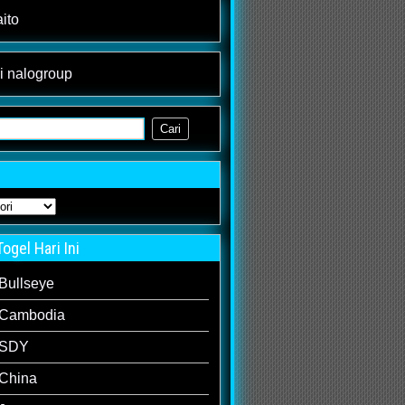
ogel Hari Ini
 Bullseye
i Cambodia
i SDY
 China