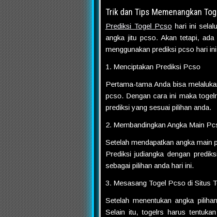
Trik dan Tips Memenangkan To
Prediksi Togel Pcso
hari ini sela
angka jitu pcso. Akan tetapi, ada 
menggunakan prediksi pcso hari ini
1. Menciptakan Prediksi Pcso
Pertama-tama Anda bisa melalukan 
pcso. Dengan cara ini maka togel
prediksi yang sesuai pilihan anda.
2. Membandingkan Angka Main Pc
Setelah mendapatkan angka main pc
Prediksi judiangka dengan predik
sebagai pilihan anda hari ini.
3. Mesasang Togel Pcso di Situs 
Setelah menentukan angka piliha
Selain itu, togelrs harus tentuka