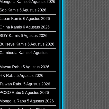
 Mongolia Kamis 6 Agustus 2026
 Sgp Kamis 6 Agustus 2026
 Japan Kamis 6 Agustus 2026
 China Kamis 6 Agustus 2026
 SDY Kamis 6 Agustus 2026
 Bullseye Kamis 6 Agustus 2026
 Cambodia Kamis 6 Agustus
 Macau Rabu 5 Agustus 2026
 HK Rabu 5 Agustus 2026
 Taiwan Rabu 5 Agustus 2026
i PCSO Rabu 5 Agustus 2026
 Mongolia Rabu 5 Agustus 2026