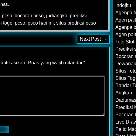
unas.
Indojitu
Agenpait
 pcso
,
bocoran pcso
,
judiangka
,
prediksi
Agen pai
i togel pcso
,
psco hari ini
,
situs prediksi pcso
Agenpait
Agen pai
Next Post →
Toto Slot
Prediksi 
Bocoran 
ublikasikan.
Ruas yang wajib ditandai
*
Dewanal
Situs Tot
Situs Tog
Bandar T
Angkah
Dadumas
Prediksi
Bocoran
Live Dra
Paito Ma