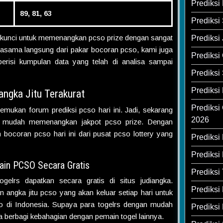
Prediksi
89, 81, 63
Prediksi
unci untuk memenangkan pcso prize dengan sangat
Prediksi
jasama langsung dari pakar bocoran pcso, kami juga
Prediksi
berisi kumpulan data yang telah di analisa sampai
Prediksi
Prediksi
ngka Jitu Terakurat
Prediksi
emukan forum prediksi pcso hari ini. Jadi, sekarang
2026
n mudah memenangkan jakpot pcso prize. Dengan
bocoran pcso hari ini dari pusat pcso lottery yang
Prediksi
Prediksi
ain PCSO Secara Gratis
Prediksi
elrs dapatkan secara gratis di situs judiangka.
Prediks
angka jitu pcso yang akan keluar setiap hari untuk
 di Indonesia. Supaya para togelrs dengan mudah
Prediksi
 berbagi kebahagian dengan pemain togel lainnya.