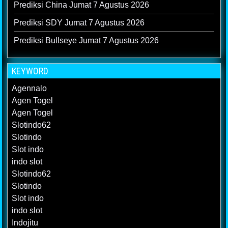
Prediksi China Jumat 7 Agustus 2026
Prediksi SDY Jumat 7 Agustus 2026
Prediksi Bullseye Jumat 7 Agustus 2026
KEYWORD
Agennalo
Agen Togel
Agen Togel
Slotindo62
Slotindo
Slot indo
indo slot
Slotindo62
Slotindo
Slot indo
indo slot
Indojitu