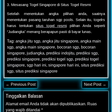
3. Mesasang Togel Singapore di Situs Togel Resmi
Setelah menentukan angka pilihan anda, saatnya
menentukan pasang taruhan sgp pools. Selain itu, togelrs
harus tentukan
situs togel resmi
pilihan Anda seperti
“Judiangka” menang berapapun pasti di bayar lunas.
Tag:
angka jitu sgp
,
angka jitu singapore
,
angka main
sgp
,
angka main singapore
,
bocoran sgp
,
bocoran
singapore
,
judiangka
,
prediksi indojitu
,
prediksi sgp
,
prediksi singapore
,
prediksi togel sgp
,
prediksi togel
singapore
,
sgp hari ini
,
singapore hari ini
,
situs prediksi
sgp
,
situs prediksi singapore
← Previous Post
Next Post →
Tinggalkan Balasan
Alamat email Anda tidak akan dipublikasikan.
Ruas
yang wajib ditandai
*