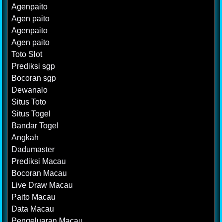
Agenpaito
Agen paito
Agenpaito
Agen paito
Toto Slot
Prediksi sgp
Bocoran sgp
Dewanalo
Situs Toto
Situs Togel
Bandar Togel
Angkah
Dadumaster
Prediksi Macau
Bocoran Macau
Live Draw Macau
Paito Macau
Data Macau
Pengeluaran Macau