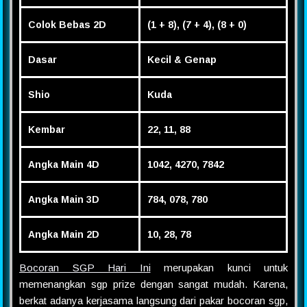
Colok Bebas 2D
(1 + 8), (7 + 4), (8 + 0)
Dasar
Kecil & Genap
Shio
Kuda
Kembar
22, 11, 88
Angka Main 4D
1042, 4270, 7842
Angka Main 3D
784, 078, 780
Angka Main 2D
10, 28, 78
Bocoran SGP Hari Ini
merupakan kunci untuk
memenangkan sgp prize dengan sangat mudah. Karena,
berkat adanya kerjasama langsung dari pakar bocoran sgp,