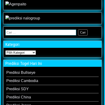
Kategori
Prediksi Togel Hari Ini
Prediksi Bullseye
Prediksi Cambodia
Prediksi SDY
Prediksi China