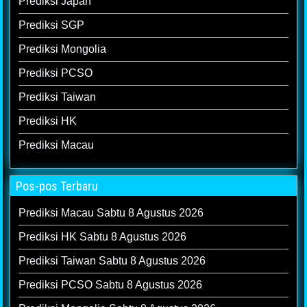
Prediksi Japan
Prediksi SGP
Prediksi Mongolia
Prediksi PCSO
Prediksi Taiwan
Prediksi HK
Prediksi Macau
Pos-pos Terbaru
Prediksi Macau Sabtu 8 Agustus 2026
Prediksi HK Sabtu 8 Agustus 2026
Prediksi Taiwan Sabtu 8 Agustus 2026
Prediksi PCSO Sabtu 8 Agustus 2026