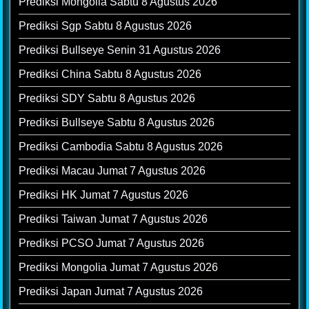
Prediksi Mongolia Sabtu 8 Agustus 2026
Prediksi Sgp Sabtu 8 Agustus 2026
Prediksi Bullseye Senin 31 Agustus 2026
Prediksi China Sabtu 8 Agustus 2026
Prediksi SDY Sabtu 8 Agustus 2026
Prediksi Bullseye Sabtu 8 Agustus 2026
Prediksi Cambodia Sabtu 8 Agustus 2026
Prediksi Macau Jumat 7 Agustus 2026
Prediksi HK Jumat 7 Agustus 2026
Prediksi Taiwan Jumat 7 Agustus 2026
Prediksi PCSO Jumat 7 Agustus 2026
Prediksi Mongolia Jumat 7 Agustus 2026
Prediksi Japan Jumat 7 Agustus 2026