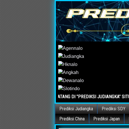
SELAMAT DATANG DI "PREDIKSI JUDIANGKA" SITUS RESMI 
Prediksi Judiangka
Prediksi SDY
Prediksi China
Prediksi Japan