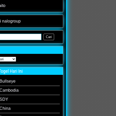
ogel Hari Ini
 Bullseye
i Cambodia
i SDY
 China