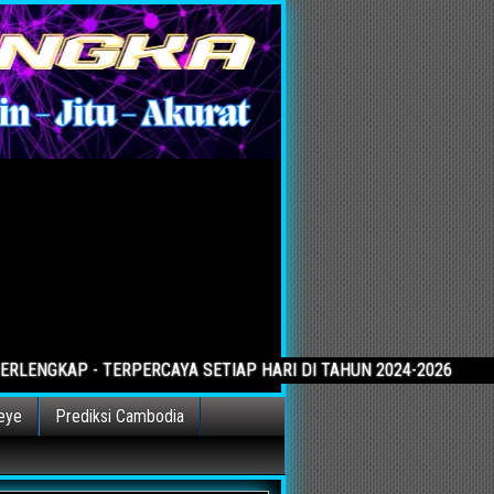
P - TERPERCAYA SETIAP HARI DI TAHUN 2024-2026
seye
Prediksi Cambodia