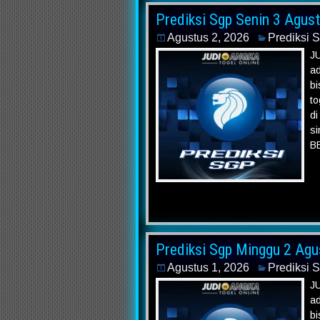
Prediksi Sgp Senin 3 Agus
Agustus 2, 2026
Prediksi 
JU
ad
bi
to
di
si
BB
Prediksi Sgp Minggu 2 Ag
Agustus 1, 2026
Prediksi 
JU
ad
bi