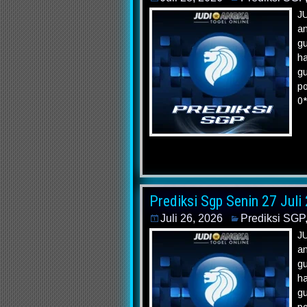
JU
an
gu
ha
gu
po
0*
Prediksi Sgp Senin 27 Juli
Juli 26, 2026
Prediksi SGP
JU
an
gu
ha
gu
po