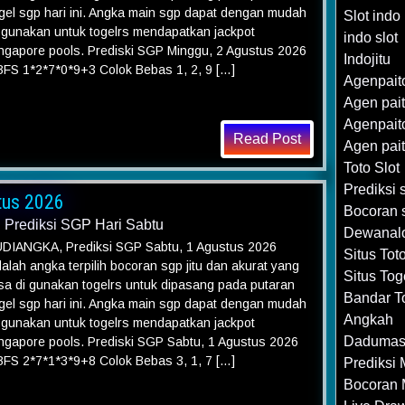
gel sgp hari ini. Angka main sgp dapat dengan mudah
Slot indo
 gunakan untuk togelrs mendapatkan jackpot
indo slot
ngapore pools. Prediski SGP Minggu, 2 Agustus 2026
Indojitu
FS 1*2*7*0*9+3 Colok Bebas 1, 2, 9 […]
Agenpait
Agen pai
Agenpait
Read Post
Agen pai
Toto Slot
Prediksi 
tus 2026
Bocoran 
,
Prediksi SGP Hari Sabtu
Dewanal
DIANGKA, Prediksi SGP Sabtu, 1 Agustus 2026
Situs Tot
alah angka terpilih bocoran sgp jitu dan akurat yang
Situs Tog
sa di gunakan togelrs untuk dipasang pada putaran
Bandar T
gel sgp hari ini. Angka main sgp dapat dengan mudah
Angkah
 gunakan untuk togelrs mendapatkan jackpot
Dadumas
ngapore pools. Prediski SGP Sabtu, 1 Agustus 2026
FS 2*7*1*3*9+8 Colok Bebas 3, 1, 7 […]
Prediksi
Bocoran