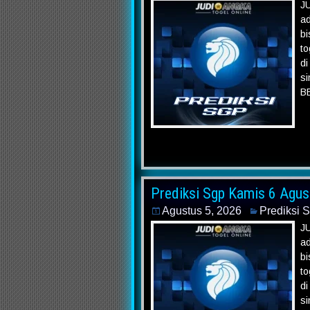
JU
ad
bi
to
di
si
BB
Prediksi Sgp Kamis 6 Agu
Agustus 5, 2026
Prediksi 
JU
ad
bi
to
di
si