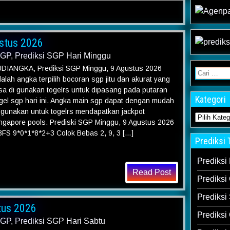
ustus 2026
SGP
,
Prediksi SGP Hari Minggu
DIANGKA, Prediksi SGP Minggu, 9 Agustus 2026
alah angka terpilih bocoran sgp jitu dan akurat yang
sa di gunakan togelrs untuk dipasang pada putaran
Kategori
gel sgp hari ini. Angka main sgp dapat dengan mudah
 gunakan untuk togelrs mendapatkan jackpot
ngapore pools. Prediski SGP Minggu, 9 Agustus 2026
FS 9*0*1*8*2+3 Colok Bebas 2, 9, 3 […]
Prediksi T
Prediksi
Read Post
Prediks
Prediks
tus 2026
Prediksi
SGP
,
Prediksi SGP Hari Sabtu