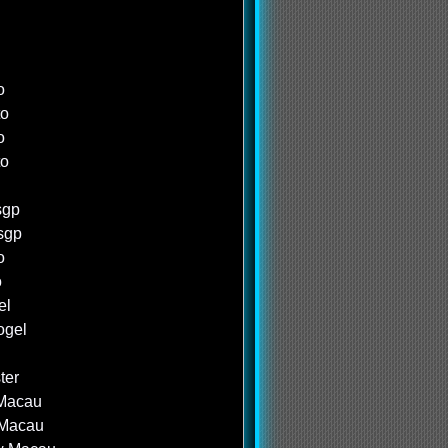
o
to
o
to
sgp
sgp
o
o
el
ogel
ter
 Macau
 Macau