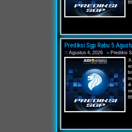
BB
Prediksi Sgp Rabu 5 Agust
Agustus 4, 2026
Prediksi 
JU
ad
bi
to
di
si
BB