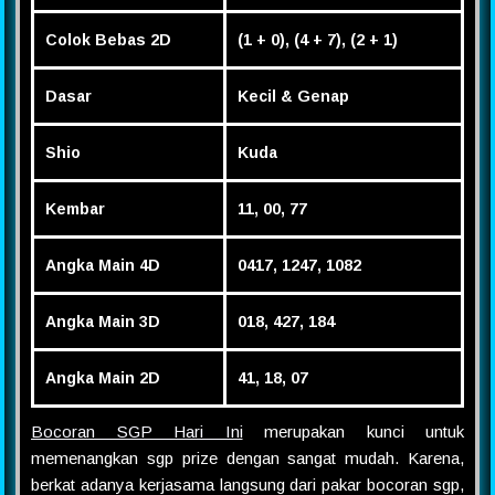
Colok Bebas 2D
(1 + 0), (4 + 7), (2 + 1)
Dasar
Kecil & Genap
Shio
Kuda
Kembar
11, 00, 77
Angka Main 4D
0417, 1247, 1082
Angka Main 3D
018, 427, 184
Angka Main 2D
41, 18, 07
Bocoran SGP Hari Ini
merupakan kunci untuk
memenangkan sgp prize dengan sangat mudah. Karena,
berkat adanya kerjasama langsung dari pakar bocoran sgp,