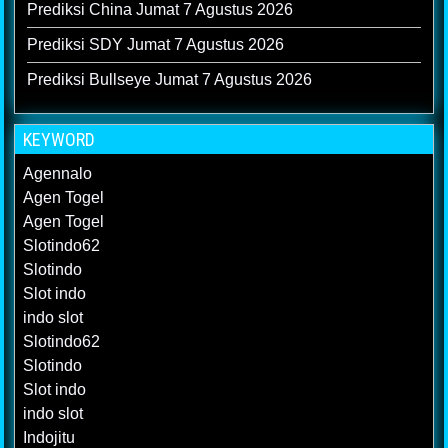
Prediksi China Jumat 7 Agustus 2026
Prediksi SDY Jumat 7 Agustus 2026
Prediksi Bullseye Jumat 7 Agustus 2026
KEYWORD
Agennalo
Agen Togel
Agen Togel
Slotindo62
Slotindo
Slot indo
indo slot
Slotindo62
Slotindo
Slot indo
indo slot
Indojitu