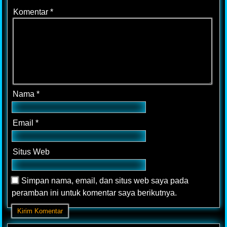
Komentar
*
Nama
*
Email
*
Situs Web
Simpan nama, email, dan situs web saya pada
peramban ini untuk komentar saya berikutnya.