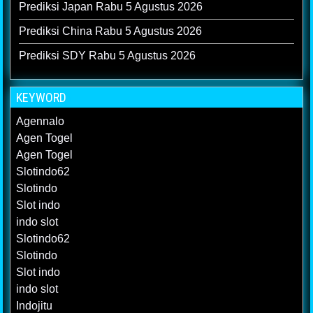
Prediksi Japan Rabu 5 Agustus 2026
Prediksi China Rabu 5 Agustus 2026
Prediksi SDY Rabu 5 Agustus 2026
KEYWORD
Agennalo
Agen Togel
Agen Togel
Slotindo62
Slotindo
Slot indo
indo slot
Slotindo62
Slotindo
Slot indo
indo slot
Indojitu