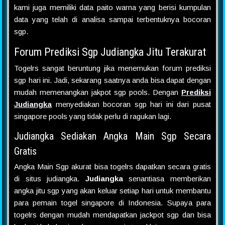
kami juga memiliki data paito warna yang berisi kumpulan
data yang telah di analisa sampai terbentuknya bocoran
sgp.
Forum Prediksi Sgp Judiangka Jitu Terakurat
Togelrs sangat beruntung jika menemukan forum prediksi
sgp hari ini. Jadi, sekarang saatnya anda bisa dapat dengan
mudah memenangkan jakpot sgp pools. Dengan
Prediksi
Judiangka
menyediakan bocoran sgp hari ini dari pusat
singapore pools yang tidak perlu di ragukan lagi.
Judiangka Sediakan Angka Main Sgp Secara
Gratis
Angka Main Sgp akurat bisa togelrs dapatkan secara gratis
di situs judiangka.
Judiangka
senantiasa memberikan
angka jitu sgp yang akan keluar setiap hari untuk membantu
para pemain togel singapore di Indonesia. Supaya para
togelrs dengan mudah mendapatkan jackpot sgp dan bisa