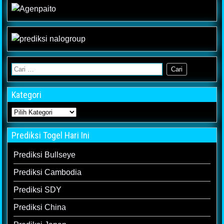
Kategori
Prediksi Togel Hari Ini
Prediksi Bullseye
Prediksi Cambodia
Prediksi SDY
Prediksi China