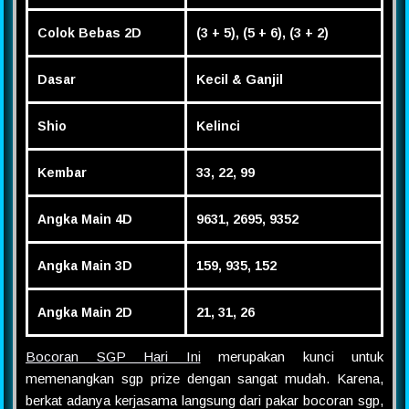
Colok Bebas 2D
(3 + 5), (5 + 6), (3 + 2)
Dasar
Kecil & Ganjil
Shio
Kelinci
Kembar
33, 22, 99
Angka Main 4D
9631, 2695, 9352
Angka Main 3D
159, 935, 152
Angka Main 2D
21, 31, 26
Bocoran SGP Hari Ini
merupakan kunci untuk
memenangkan sgp prize dengan sangat mudah. Karena,
berkat adanya kerjasama langsung dari pakar bocoran sgp,