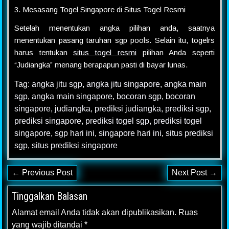
3. Mesasang Togel Singapore di Situs Togel Resmi
Setelah menentukan angka pilihan anda, saatnya
menentukan pasang taruhan sgp pools. Selain itu, togelrs
harus tentukan
situs togel resmi
pilihan Anda seperti
“Judiangka” menang berapapun pasti di bayar lunas.
Tag:
angka jitu sgp
,
angka jitu singapore
,
angka main
sgp
,
angka main singapore
,
bocoran sgp
,
bocoran
singapore
,
judiangka
,
prediksi judiangka
,
prediksi sgp
,
prediksi singapore
,
prediksi togel sgp
,
prediksi togel
singapore
,
sgp hari ini
,
singapore hari ini
,
situs prediksi
sgp
,
situs prediksi singapore
← Previous Post
Next Post →
Tinggalkan Balasan
Alamat email Anda tidak akan dipublikasikan.
Ruas
yang wajib ditandai
*