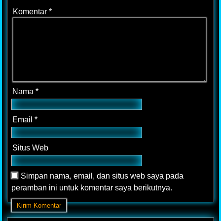
Komentar
*
Nama
*
Email
*
Situs Web
Simpan nama, email, dan situs web saya pada
peramban ini untuk komentar saya berikutnya.