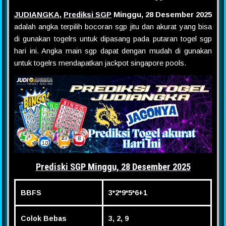
JUDIANGKA
,
Prediksi SGP
Minggu, 28 Desember 2025
adalah angka terpilih bocoran sgp jitu dan akurat yang bisa
di gunakan togelrs untuk dipasang pada putaran togel sgp
hari ini. Angka main sgp dapat dengan mudah di gunakan
untuk togelrs mendapatkan jackpot singapore pools.
Prediski SGP Minggu, 28 Desember 2025
BBFS
3*2*9*5*6+1
Colok Bebas
3, 2, 9