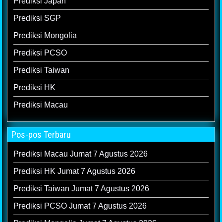
Prediksi Japan
Prediksi SGP
Prediksi Mongolia
Prediksi PCSO
Prediksi Taiwan
Prediksi HK
Prediksi Macau
Pos-pos Terbaru
Prediksi Macau Jumat 7 Agustus 2026
Prediksi HK Jumat 7 Agustus 2026
Prediksi Taiwan Jumat 7 Agustus 2026
Prediksi PCSO Jumat 7 Agustus 2026