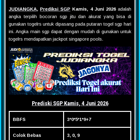
JUDIANGKA
,
Prediksi SGP
Kamis, 4 Juni 2026
adalah
angka terpilih bocoran sgp jitu dan akurat yang bisa di
gunakan togelrs untuk dipasang pada putaran togel sgp hari
ini. Angka main sgp dapat dengan mudah di gunakan untuk
togelrs mendapatkan jackpot singapore pools.
Prediski SGP Kamis, 4 Juni 2026
BBFS
3*0*5*1*9+7
Colok Bebas
3, 0, 9