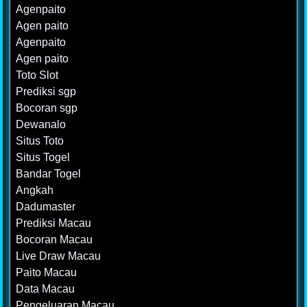
Agenpaito
Agen paito
Agenpaito
Agen paito
Toto Slot
Prediksi sgp
Bocoran sgp
Dewanalo
Situs Toto
Situs Togel
Bandar Togel
Angkah
Dadumaster
Prediksi Macau
Bocoran Macau
Live Draw Macau
Paito Macau
Data Macau
Pengeluaran Macau