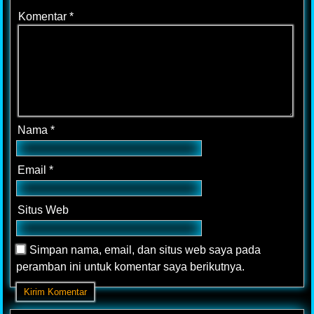
Komentar
*
Nama
*
Email
*
Situs Web
Simpan nama, email, dan situs web saya pada
peramban ini untuk komentar saya berikutnya.