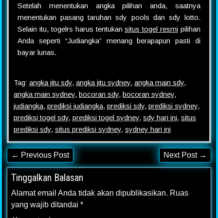
Setelah menentukan angka pilihan anda, saatnya
menentukan pasang taruhan sdy pools dan sdy lotto.
Selain itu, togelrs harus tentukan
situs togel resmi
pilihan
Anda seperti “Judiangka” menang berapapun pasti di
bayar lunas.
Tag:
angka jitu sdy
,
angka jitu sydney
,
angka main sdy
,
angka main sydney
,
bocoran sdy
,
bocoran sydney
,
judiangka
,
prediksi judiangka
,
prediksi sdy
,
prediksi sydney
,
prediksi togel sdy
,
prediksi togel sydney
,
sdy hari ini
,
situs
prediksi sdy
,
situs prediksi sydney
,
sydney hari ini
← Previous Post
Next Post →
Tinggalkan Balasan
Alamat email Anda tidak akan dipublikasikan.
Ruas
yang wajib ditandai
*