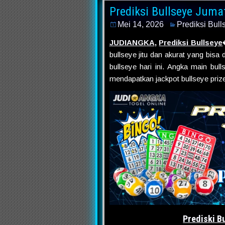
Prediksi Bullseye Juma
Mei 14, 2026
Prediksi Bull
JUDIANGKA
,
Prediksi Bullseye
bullseye jitu dan akurat yang bisa
bullseye hari ini. Angka main bu
mendapatkan jackpot bullseye prize
Prediski B