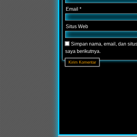
Email
*
Situs Web
Simpan nama, email, dan situ
saya berikutnya.