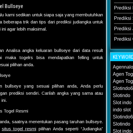
el Bullseye
Prediksi
lalu kami sedikan untuk siapa saja yang membutuhkan
Prediksi
da beberapa trik dan tips dari prediksi judiangka untuk
Prediksi
ini agar lebih maksimal.
Prediksi
 Analisa angka keluaran bullseye dari data result
KEYWOR
ni maka togelrs bisa mendapatkan felling untuk
uai pilihan anda.
Agennal
Agen Tog
lseye
Agen Tog
 bullseye yang sesuai pilihan anda, Anda perlu
Slotindo
gan prediksi sendiri. Carilah angka yang sama atau
Slotindo
ini.
Slot indo
indo slot
us Togel Resmi
Slotindo
 anda, saatnya menentukan pasang taruhan bullseye.
Slotindo
n
situs togel resmi
pilihan Anda seperti “Judiangka”
Slot indo