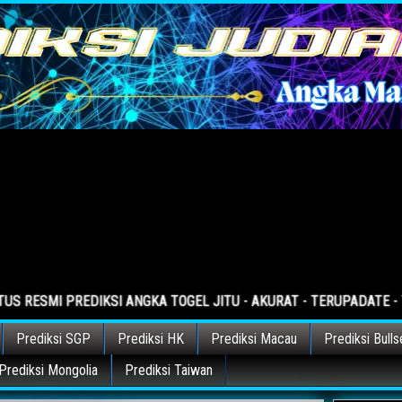
MI PREDIKSI ANGKA TOGEL JITU - AKURAT - TERUPADATE - TERLEN
Prediksi SGP
Prediksi HK
Prediksi Macau
Prediksi Bull
Prediksi Mongolia
Prediksi Taiwan