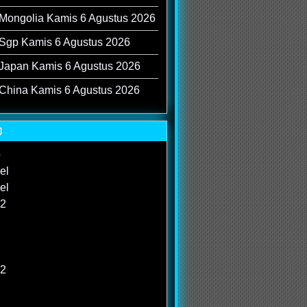
 Mongolia Kamis 6 Agustus 2026
 Sgp Kamis 6 Agustus 2026
 Japan Kamis 6 Agustus 2026
 China Kamis 6 Agustus 2026
D
o
el
el
62
62