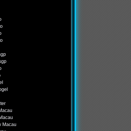
o
to
o
to
sgp
sgp
o
o
el
ogel
ter
 Macau
 Macau
w Macau