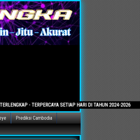
GKAP - TERPERCAYA SETIAP HARI DI TAHUN 2024-2026
seye
Prediksi Cambodia