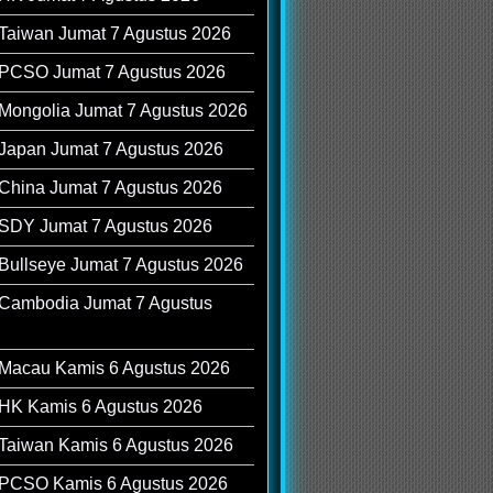
 Taiwan Jumat 7 Agustus 2026
 PCSO Jumat 7 Agustus 2026
 Mongolia Jumat 7 Agustus 2026
 Japan Jumat 7 Agustus 2026
 China Jumat 7 Agustus 2026
 SDY Jumat 7 Agustus 2026
 Bullseye Jumat 7 Agustus 2026
 Cambodia Jumat 7 Agustus
 Macau Kamis 6 Agustus 2026
 HK Kamis 6 Agustus 2026
 Taiwan Kamis 6 Agustus 2026
 PCSO Kamis 6 Agustus 2026