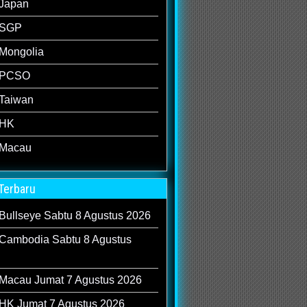
 Japan
i SGP
 Mongolia
i PCSO
 Taiwan
 HK
 Macau
Terbaru
 Bullseye Sabtu 8 Agustus 2026
 Cambodia Sabtu 8 Agustus
 Macau Jumat 7 Agustus 2026
 HK Jumat 7 Agustus 2026