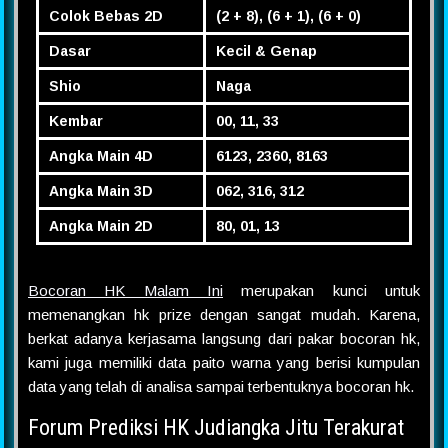
Colok Bebas 2D
(2 + 8), (6 + 1), (6 + 0)
Dasar
Kecil & Genap
Shio
Naga
Kembar
00, 11, 33
Angka Main 4D
6123, 2360, 8163
Angka Main 3D
062, 316, 312
Angka Main 2D
80, 01, 13
Bocoran HK Malam Ini
merupakan kunci untuk
memenangkan hk prize dengan sangat mudah. Karena,
berkat adanya kerjasama langsung dari pakar bocoran hk,
kami juga memiliki data paito warna yang berisi kumpulan
data yang telah di analisa sampai terbentuknya bocoran hk.
Forum Prediksi HK Judiangka Jitu Terakurat