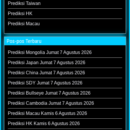
Prediksi Taiwan
Prediksi HK
Prediksi Macau
Pos-pos Terbaru
Prediksi Mongolia Jumat 7 Agustus 2026
Prediksi Japan Jumat 7 Agustus 2026
Prediksi China Jumat 7 Agustus 2026
Prediksi SDY Jumat 7 Agustus 2026
Prediksi Bullseye Jumat 7 Agustus 2026
Prediksi Cambodia Jumat 7 Agustus 2026
Prediksi Macau Kamis 6 Agustus 2026
Prediksi HK Kamis 6 Agustus 2026