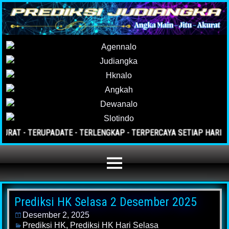
T - TERUPADATE - TERLENGKAP - TERPERCAYA SETIAP HARI DI TA
Prediksi HK Selasa 2 Desember 2025
Desember 2, 2025
Prediksi HK
,
Prediksi HK Hari Selasa