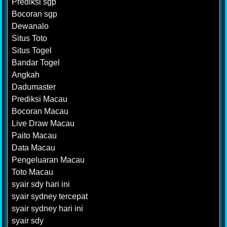
Prediksi sgp
Bocoran sgp
Dewanalo
Situs Toto
Situs Togel
Bandar Togel
Angkah
Dadumaster
Prediksi Macau
Bocoran Macau
Live Draw Macau
Paito Macau
Data Macau
Pengeluaran Macau
Toto Macau
syair sdy hari ini
syair sydney tercepat
syair sydney hari ini
syair sdy