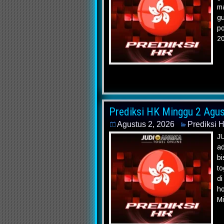
ma
gu
po
20
Prediksi HK Minggu 2 Agu
Agustus 2, 2026
Prediksi 
JU
ad
bi
to
di
ho
Mi