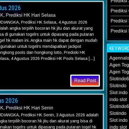
Prediksi
tus 2026
Prediksi
HK
,
Prediksi HK Hari Selasa
Prediksi
DIANGKA, Prediksi HK Selasa, 4 Agustus 2026
alah angka terpilih bocoran hk jitu dan akurat yang
Prediksi
sa di gunakan togelrs untuk dipasang pada putaran
gel hk malam ini. Angka main hk dapat dengan mudah
 gunakan untuk togelrs mendapatkan jackpot
KEYWOR
ngkong pools dan hongkong lotto. Prediski HK
Agennal
lasa, 4 Agustus 2026 Prediksi HK Pools Selasa […]
Agen Tog
Agen Tog
Slotindo
Read Post
Slotindo
Slot indo
us 2026
indo slot
Slotindo
HK
,
Prediksi HK Hari Senin
Slotindo
DIANGKA, Prediksi HK Senin, 3 Agustus 2026 adalah
Slot indo
gka terpilih bocoran hk jitu dan akurat yang bisa di
nakan togelrs untuk dipasang pada putaran togel hk
indo slot