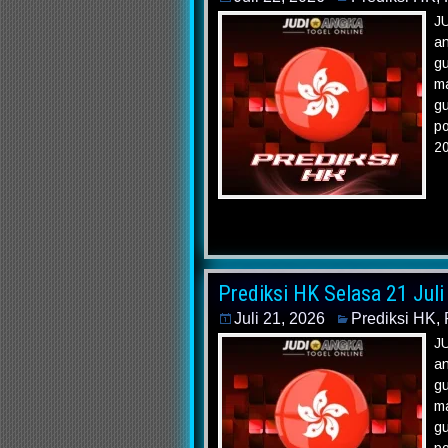
JU
an
gu
ma
gu
po
20
Prediksi HK Selasa 21 Jul
Juli 21, 2026
Prediksi HK
,
JU
an
gu
ma
gu
po