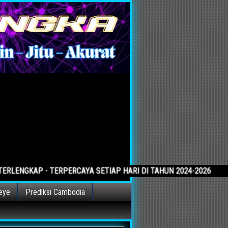
AP - TERPERCAYA SETIAP HARI DI TAHUN 2024-2026
seye
Prediksi Cambodia