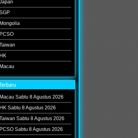
 Japan
i SGP
 Mongolia
i PCSO
 Taiwan
 HK
 Macau
Terbaru
 Macau Sabtu 8 Agustus 2026
 HK Sabtu 8 Agustus 2026
 Taiwan Sabtu 8 Agustus 2026
 PCSO Sabtu 8 Agustus 2026