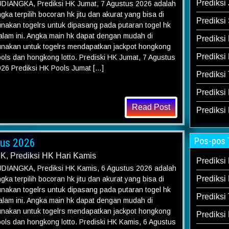
Prediksi
DIANGKA, Prediksi HK Jumat, 7 Agustus 2026 adalah
gka terpilih bocoran hk jitu dan akurat yang bisa di
Prediks
nakan togelrs untuk dipasang pada putaran togel hk
lam ini. Angka main hk dapat dengan mudah di
Prediksi
nakan untuk togelrs mendapatkan jackpot hongkong
Prediks
ols dan hongkong lotto. Prediski HK Jumat, 7 Agustus
26 Prediksi HK Pools Jumat […]
Prediksi
Prediksi
Read Post
Prediksi
Pos-pos 
tus 2026
HK
,
Prediksi HK Hari Kamis
Prediksi
DIANGKA, Prediksi HK Kamis, 6 Agustus 2026 adalah
Prediksi
gka terpilih bocoran hk jitu dan akurat yang bisa di
nakan togelrs untuk dipasang pada putaran togel hk
Prediksi
lam ini. Angka main hk dapat dengan mudah di
nakan untuk togelrs mendapatkan jackpot hongkong
Prediksi
ols dan hongkong lotto. Prediski HK Kamis, 6 Agustus