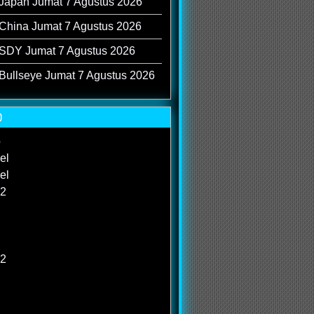
 Japan Jumat 7 Agustus 2026
 China Jumat 7 Agustus 2026
 SDY Jumat 7 Agustus 2026
 Bullseye Jumat 7 Agustus 2026
D
o
el
el
62
62