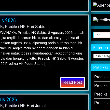
us 2026
HK
,
Prediksi HK Hari Sabtu
DIANGKA, Prediksi HK Sabtu, 8 Agustus 2026 adalah
gka terpilih bocoran hk jitu dan akurat yang bisa di
nakan togelrs untuk dipasang pada putaran togel hk
Kategori
lam ini. Angka main hk dapat dengan mudah di
nakan untuk togelrs mendapatkan jackpot hongkong
ols dan hongkong lotto. Prediski HK Sabtu, 8 Agustus
26 Prediksi HK Pools Sabtu […]
Prediksi T
Prediksi
Read Post
Prediks
Prediks
tus 2026
Prediksi
HK
,
Prediksi HK Hari Jumat