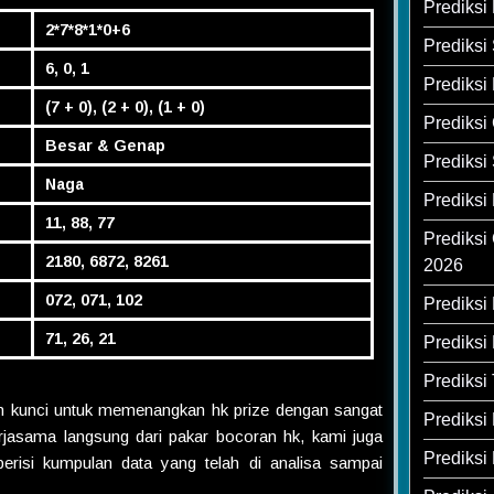
Prediksi
2*7*8*1*0+6
Prediksi
6, 0, 1
Prediksi
(7 + 0), (2 + 0), (1 + 0)
Prediksi
Besar & Genap
Prediksi
Naga
Prediksi
11, 88, 77
Prediksi
2180, 6872, 8261
2026
072, 071, 102
Prediksi
71, 26, 21
Prediksi
Prediksi
 kunci untuk memenangkan hk prize dengan sangat
Prediksi
rjasama langsung dari pakar bocoran hk, kami juga
Prediksi
berisi kumpulan data yang telah di analisa sampai