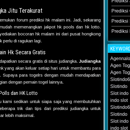
Prediksi
ka Jitu Terakurat
Prediksi
emukan forum prediksi hk malam ini. Jadi, sekarang
Prediksi
mudah memenangkan jakpot hk pools dan hk lotto.
Prediksi
ediakan bocoran hk malam ini dari pusat hongkong
 perlu di ragukan lagi.
KEYWOR
in Hk Secara Gratis
Agennal
dapatkan secara gratis di situs judiangka.
Judiangka
Agen Tog
hk yang akan keluar setiap hari untuk membantu para
Agen Tog
a. Supaya para togelrs dengan mudah mendapatkan
Slotindo
gian dengan pemain togel lainnya.
Slotindo
olls dan HK Lotto
Slot indo
indo slot
u kami sedikan untuk siapa saja yang membutuhkan
Slotindo
eberapa trik dan tips dari prediksi judiangka untuk
Slotindo
ar lebih maksimal.
Slot indo
indo slot