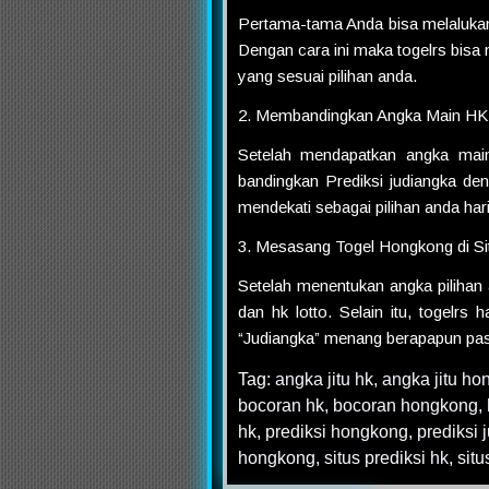
Pertama-tama Anda bisa melalukan 
Dengan cara ini maka togelrs bisa
yang sesuai pilihan anda.
2. Membandingkan Angka Main HK
Setelah mendapatkan angka main
bandingkan Prediksi judiangka den
mendekati sebagai pilihan anda hari 
3. Mesasang Togel Hongkong di Si
Setelah menentukan angka pilihan
dan hk lotto. Selain itu, togelrs 
“Judiangka” menang berapapun past
Tag:
angka jitu hk
,
angka jitu h
bocoran hk
,
bocoran hongkong
,
hk
,
prediksi hongkong
,
prediksi 
hongkong
,
situs prediksi hk
,
situ