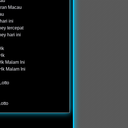
cau
ran Macau
au
hari ini
ney tercepat
ey hari ini
Hk
Hk
Hk Malam Ini
Hk Malam Ini
Lotto
otto