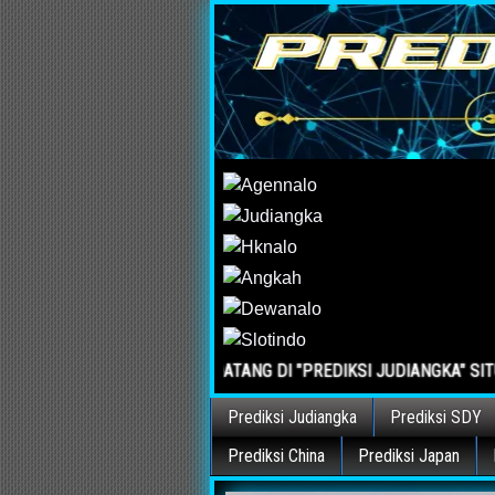
SELAMAT DATANG DI "PREDIKSI JUDIANGKA" SITUS RESM
Prediksi Judiangka
Prediksi SDY
Prediksi China
Prediksi Japan