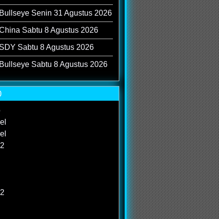
 Bullseye Senin 31 Agustus 2026
 China Sabtu 8 Agustus 2026
 SDY Sabtu 8 Agustus 2026
 Bullseye Sabtu 8 Agustus 2026
D
o
el
el
62
62