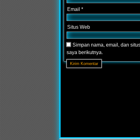
Email
*
Situs Web
Simpan nama, email, dan situ
saya berikutnya.