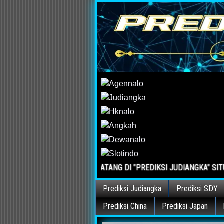
SELAMAT DATANG DI "PREDIKSI JUDIANGKA" SITUS RESM
Prediksi Judiangka
Prediksi SDY
Prediksi China
Prediksi Japan