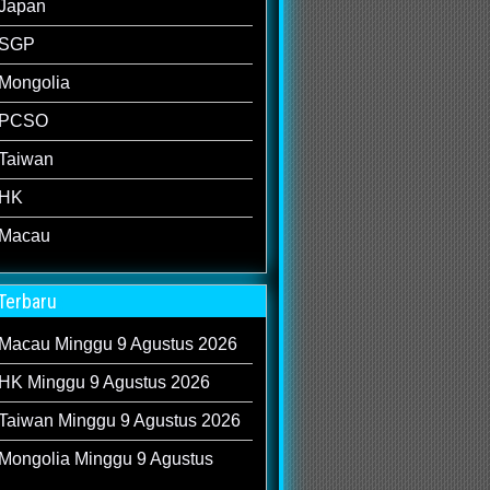
 Japan
i SGP
 Mongolia
i PCSO
 Taiwan
 HK
 Macau
Terbaru
 Macau Minggu 9 Agustus 2026
 HK Minggu 9 Agustus 2026
 Taiwan Minggu 9 Agustus 2026
 Mongolia Minggu 9 Agustus