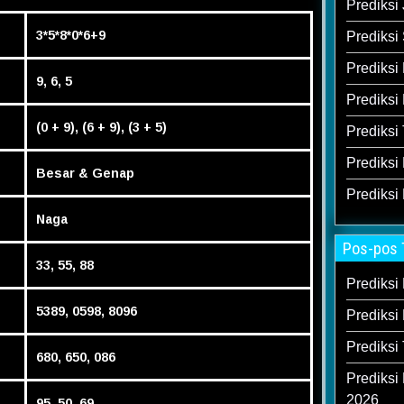
Prediksi
3*5*8*0*6+9
Prediks
Prediksi
9, 6, 5
Prediks
(0 + 9), (6 + 9), (3 + 5)
Prediksi
Prediksi
Besar & Genap
Prediksi
Naga
Pos-pos 
33, 55, 88
Prediksi
5389, 0598, 8096
Prediksi
Prediksi
680, 650, 086
Prediksi
2026
95, 50, 69