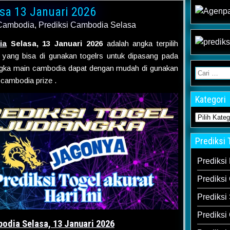
sa 13 Januari 2026
 Cambodia
,
Prediksi Cambodia Selasa
ia
Selasa, 13 Januari 2026
adalah angka terpilih
 yang bisa di gunakan togelrs untuk dipasang pada
 Angka main cambodia dapat dengan mudah di gunakan
 cambodia prize .
Kategori
Prediksi T
Prediksi
Prediks
Prediks
Prediksi
odia Selasa, 13 Januari 2026