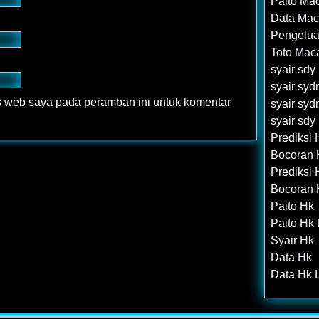
Paito Ma
Data Ma
Pengelua
Toto Mac
syair sdy 
syair syd
s web saya pada peramban ini untuk komentar
syair sydn
syair sdy
Prediksi 
Bocoran 
Prediksi 
Bocoran 
Paito Hk
Paito Hk 
Syair Hk
Data Hk
Data Hk L