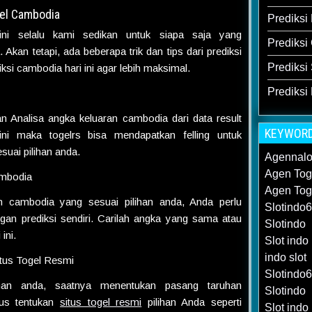
el Cambodia
Prediksi
ni selalu kami sedikan untuk siapa saja yang
Prediksi
kan tetapi, ada beberapa trik dan tips dari prediksi
Prediksi
si cambodia hari ini agar lebih maksimal.
Prediksi
 Analisa angka keluaran cambodia dari data result
KEYWOR
ni maka togelrs bisa mendapatkan felling untuk
uai pilihan anda.
Agennal
Agen Tog
mbodia
Agen Tog
 cambodia yang sesuai pilihan anda, Anda perlu
Slotindo
gan prediksi sendiri. Carilah angka yang sama atau
Slotindo
ini.
Slot indo
indo slot
tus Togel Resmi
Slotindo
ihan anda, saatnya menentukan pasang taruhan
Slotindo
rus tentukan
situs togel resmi
pilihan Anda seperti
Slot indo