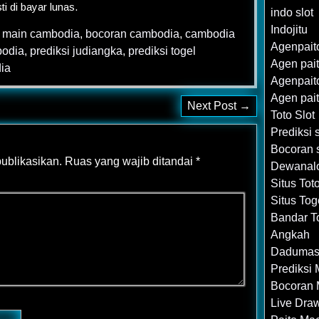
i di bayar lunas.
indo slot
Indojitu
 main cambodia
,
bocoran cambodia
,
cambodia
Agenpait
bodia
,
prediksi judiangka
,
prediksi togel
Agen pai
ia
Agenpait
Agen pai
Next Post →
Toto Slot
Prediksi 
Bocoran 
ublikasikan.
Ruas yang wajib ditandai
*
Dewanal
Situs Tot
Situs Tog
Bandar T
Angkah
Dadumas
Prediksi
Bocoran
Live Dra