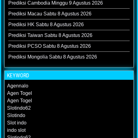
Prediksi Cambodia Minggu 9 Agustus 2026
Prediksi Macau Sabtu 8 Agustus 2026
Prediksi HK Sabtu 8 Agustus 2026
Prediksi Taiwan Sabtu 8 Agustus 2026
Prediksi PCSO Sabtu 8 Agustus 2026
Prediksi Mongolia Sabtu 8 Agustus 2026
KEYWORD
Agennalo
Agen Togel
Agen Togel
Slotindo62
Slotindo
Slot indo
indo slot
Slotindo62