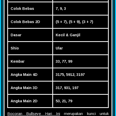
Colok Bebas
7, 9, 3
Colok Bebas 2D
(5 + 7), (5 + 9), (3 + 7)
Dasar
Kecil & Ganjil
Shio
Ular
Kembar
33, 77, 99
Angka Main 4D
3175, 5912, 3197
Angka Main 3D
317, 931, 197
Angka Main 2D
53, 21, 79
Bocoran Bullseye Hari Ini
merupakan kunci untuk