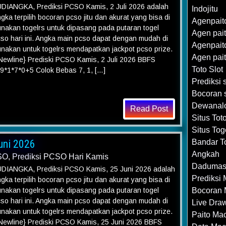
DIANGKA, Prediksi PCSO Kamis, 2 Juli 2026 adalah
Indojitu
gka terpilih bocoran pcso jitu dan akurat yang bisa di
Agenpait
nakan togelrs untuk dipasang pada putaran togel
Agen pai
so hari ini. Angka main pcso dapat dengan mudah di
Agenpait
nakan untuk togelrs mendapatkan jackpot pcso prize.
Agen pai
Newline} Prediski PCSO Kamis, 2 Juli 2026 BBFS
Toto Slot
9*1*7*0+5 Colok Bebas 7, 1, […]
Prediksi 
Bocoran 
Dewanal
Read Post
Situs Tot
Situs Tog
uni 2026
Bandar T
Angkah
SO
,
Prediksi PCSO Hari Kamis
Dadumas
DIANGKA, Prediksi PCSO Kamis, 25 Juni 2026 adalah
Prediksi
gka terpilih bocoran pcso jitu dan akurat yang bisa di
nakan togelrs untuk dipasang pada putaran togel
Bocoran
so hari ini. Angka main pcso dapat dengan mudah di
Live Dra
nakan untuk togelrs mendapatkan jackpot pcso prize.
Paito Ma
Newline} Prediski PCSO Kamis, 25 Juni 2026 BBFS