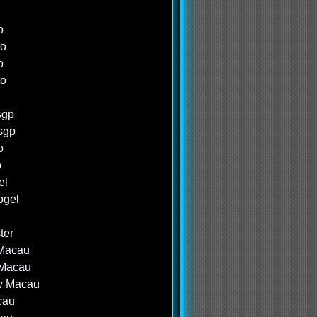
o
to
o
to
sgp
sgp
o
o
el
ogel
ter
 Macau
 Macau
w Macau
cau