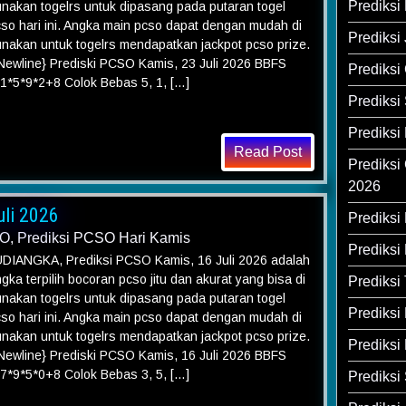
Prediksi
nakan togelrs untuk dipasang pada putaran togel
so hari ini. Angka main pcso dapat dengan mudah di
Prediksi
nakan untuk togelrs mendapatkan jackpot pcso prize.
Newline} Prediski PCSO Kamis, 23 Juli 2026 BBFS
Prediksi
1*5*9*2+8 Colok Bebas 5, 1, […]
Prediksi
Prediksi
Read Post
Prediksi
2026
li 2026
Prediksi
SO
,
Prediksi PCSO Hari Kamis
Prediksi
DIANGKA, Prediksi PCSO Kamis, 16 Juli 2026 adalah
gka terpilih bocoran pcso jitu dan akurat yang bisa di
Prediksi
nakan togelrs untuk dipasang pada putaran togel
Prediksi
so hari ini. Angka main pcso dapat dengan mudah di
nakan untuk togelrs mendapatkan jackpot pcso prize.
Prediksi
Newline} Prediski PCSO Kamis, 16 Juli 2026 BBFS
7*9*5*0+8 Colok Bebas 3, 5, […]
Prediksi