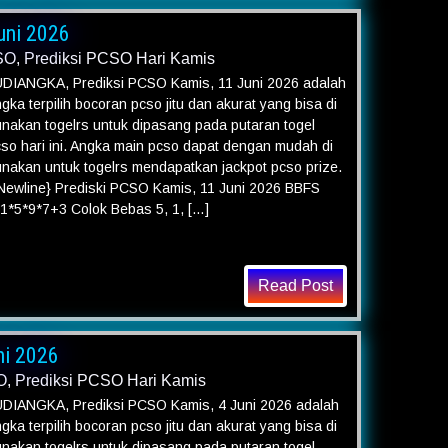
uni 2026
SO
,
Prediksi PCSO Hari Kamis
DIANGKA, Prediksi PCSO Kamis, 11 Juni 2026 adalah
gka terpilih bocoran pcso jitu dan akurat yang bisa di
nakan togelrs untuk dipasang pada putaran togel
so hari ini. Angka main pcso dapat dengan mudah di
nakan untuk togelrs mendapatkan jackpot pcso prize.
Newline} Prediski PCSO Kamis, 11 Juni 2026 BBFS
1*5*9*7+3 Colok Bebas 5, 1, […]
Read Post
ni 2026
O
,
Prediksi PCSO Hari Kamis
DIANGKA, Prediksi PCSO Kamis, 4 Juni 2026 adalah
gka terpilih bocoran pcso jitu dan akurat yang bisa di
nakan togelrs untuk dipasang pada putaran togel