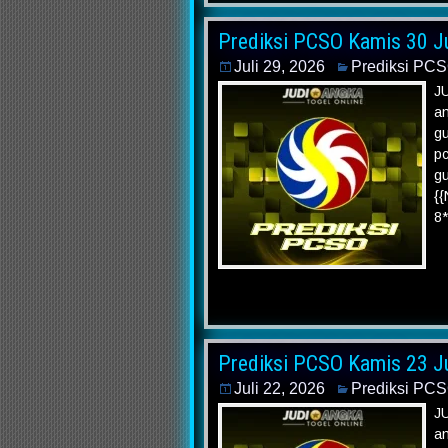
Prediksi PCSO Kamis 30 Ju
Juli 29, 2026
Prediksi PC
JU
an
gu
pc
gu
{{
8*
Prediksi PCSO Kamis 23 Ju
Juli 22, 2026
Prediksi PC
JU
an