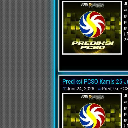
JU
an
gu
pc
gu
{{
2*
Prediksi PCSO Kamis 25 J
Juni 24, 2026
Prediksi PC
JU
an
gu
pc
gu
{{