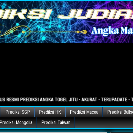
PREDIKSI ANGKA TOGEL JITU - AKURAT - TERUPADATE - TERLENGKA
Prediksi SGP
Prediksi HK
Prediksi Macau
Prediksi Bull
Prediksi Mongolia
Prediksi Taiwan