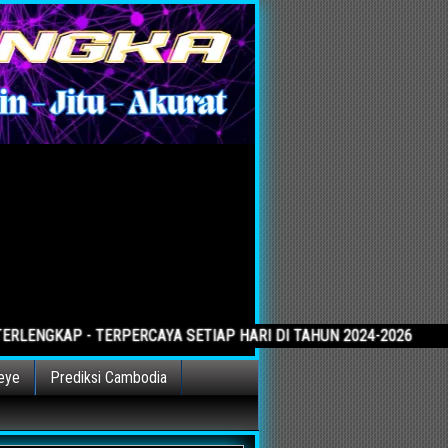
P - TERPERCAYA SETIAP HARI DI TAHUN 2024-2026
seye
Prediksi Cambodia