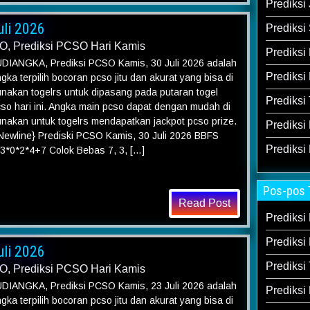
Prediksi
li 2026
Prediks
SO
,
Prediksi PCSO Hari Kamis
Prediksi
DIANGKA, Prediksi PCSO Kamis, 30 Juli 2026 adalah
Prediks
gka terpilih bocoran pcso jitu dan akurat yang bisa di
nakan togelrs untuk dipasang pada putaran togel
Prediksi
so hari ini. Angka main pcso dapat dengan mudah di
nakan untuk togelrs mendapatkan jackpot pcso prize.
Prediksi
Newline} Prediski PCSO Kamis, 30 Juli 2026 BBFS
Prediksi
3*0*2*4+7 Colok Bebas 7, 3, […]
Pos-pos 
Read Post
Prediksi
Prediksi
li 2026
Prediksi
SO
,
Prediksi PCSO Hari Kamis
DIANGKA, Prediksi PCSO Kamis, 23 Juli 2026 adalah
Prediksi
gka terpilih bocoran pcso jitu dan akurat yang bisa di