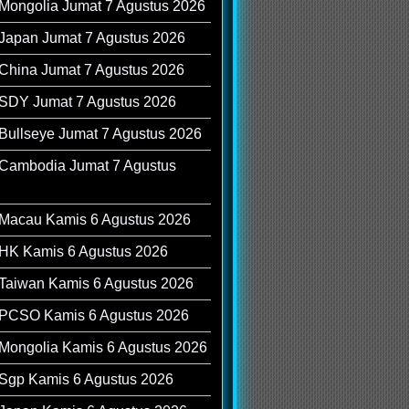
 Mongolia Jumat 7 Agustus 2026
 Japan Jumat 7 Agustus 2026
 China Jumat 7 Agustus 2026
 SDY Jumat 7 Agustus 2026
 Bullseye Jumat 7 Agustus 2026
 Cambodia Jumat 7 Agustus
 Macau Kamis 6 Agustus 2026
 HK Kamis 6 Agustus 2026
 Taiwan Kamis 6 Agustus 2026
 PCSO Kamis 6 Agustus 2026
 Mongolia Kamis 6 Agustus 2026
 Sgp Kamis 6 Agustus 2026