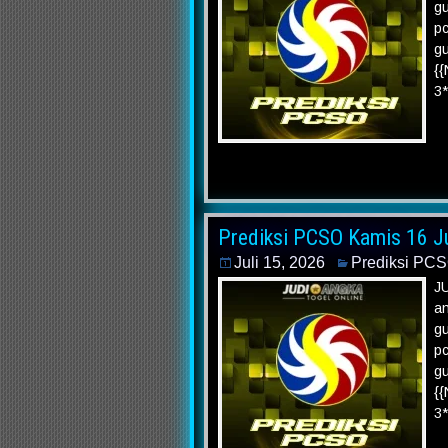
gu
pc
gu
{{
3*
Prediksi PCSO Kamis 16 Ju
Juli 15, 2026
Prediksi PC
JU
an
gu
pc
gu
{{
3*