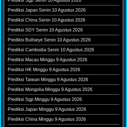
Prediksi Sgp Senin 10 Agustus 2026
Prediksi Japan Senin 10 Agustus 2026
Prediksi China Senin 10 Agustus 2026
Prediksi SDY Senin 10 Agustus 2026
Prediksi Bullseye Senin 10 Agustus 2026
Prediksi Cambodia Senin 10 Agustus 2026
Prediksi Macau Minggu 9 Agustus 2026
Prediksi HK Minggu 9 Agustus 2026
Prediksi Taiwan Minggu 9 Agustus 2026
Prediksi Mongolia Minggu 9 Agustus 2026
Prediksi Sgp Minggu 9 Agustus 2026
Prediksi Japan Minggu 9 Agustus 2026
Prediksi China Minggu 9 Agustus 2026