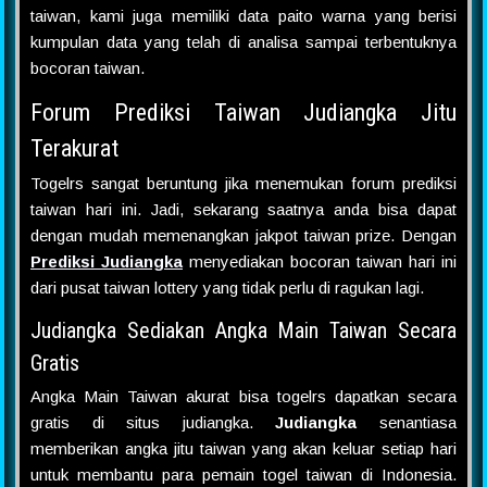
taiwan, kami juga memiliki data paito warna yang berisi
kumpulan data yang telah di analisa sampai terbentuknya
bocoran taiwan.
Forum Prediksi Taiwan Judiangka Jitu
Terakurat
Togelrs sangat beruntung jika menemukan forum prediksi
taiwan hari ini. Jadi, sekarang saatnya anda bisa dapat
dengan mudah memenangkan jakpot taiwan prize. Dengan
Prediksi Judiangka
menyediakan bocoran taiwan hari ini
dari pusat taiwan lottery yang tidak perlu di ragukan lagi.
Judiangka Sediakan Angka Main Taiwan Secara
Gratis
Angka Main Taiwan akurat bisa togelrs dapatkan secara
gratis di situs judiangka.
Judiangka
senantiasa
memberikan angka jitu taiwan yang akan keluar setiap hari
untuk membantu para pemain togel taiwan di Indonesia.