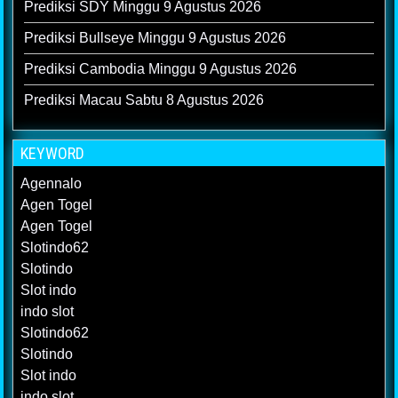
Prediksi SDY Minggu 9 Agustus 2026
Prediksi Bullseye Minggu 9 Agustus 2026
Prediksi Cambodia Minggu 9 Agustus 2026
Prediksi Macau Sabtu 8 Agustus 2026
KEYWORD
Agennalo
Agen Togel
Agen Togel
Slotindo62
Slotindo
Slot indo
indo slot
Slotindo62
Slotindo
Slot indo
indo slot