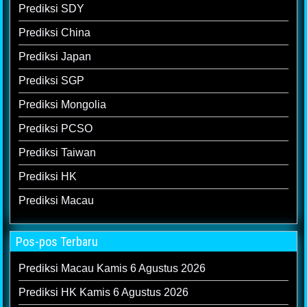
Prediksi SDY
Prediksi China
Prediksi Japan
Prediksi SGP
Prediksi Mongolia
Prediksi PCSO
Prediksi Taiwan
Prediksi HK
Prediksi Macau
Pos-pos Terbaru
Prediksi Macau Kamis 6 Agustus 2026
Prediksi HK Kamis 6 Agustus 2026