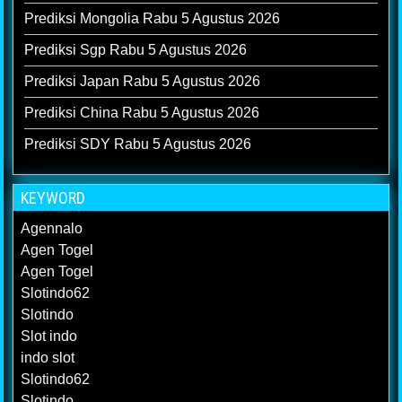
Prediksi Mongolia Rabu 5 Agustus 2026
Prediksi Sgp Rabu 5 Agustus 2026
Prediksi Japan Rabu 5 Agustus 2026
Prediksi China Rabu 5 Agustus 2026
Prediksi SDY Rabu 5 Agustus 2026
KEYWORD
Agennalo
Agen Togel
Agen Togel
Slotindo62
Slotindo
Slot indo
indo slot
Slotindo62
Slotindo