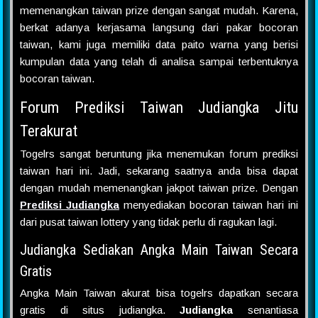
memenangkan taiwan prize dengan sangat mudah. Karena,
berkat adanya kerjasama langsung dari pakar bocoran
taiwan, kami juga memiliki data paito warna yang berisi
kumpulan data yang telah di analisa sampai terbentuknya
bocoran taiwan.
Forum Prediksi Taiwan Judiangka Jitu
Terakurat
Togelrs sangat beruntung jika menemukan forum prediksi
taiwan hari ini. Jadi, sekarang saatnya anda bisa dapat
dengan mudah memenangkan jakpot taiwan prize. Dengan
Prediksi Judiangka
menyediakan bocoran taiwan hari ini
dari pusat taiwan lottery yang tidak perlu di ragukan lagi.
Judiangka Sediakan Angka Main Taiwan Secara
Gratis
Angka Main Taiwan akurat bisa togelrs dapatkan secara
gratis di situs judiangka.
Judiangka
senantiasa