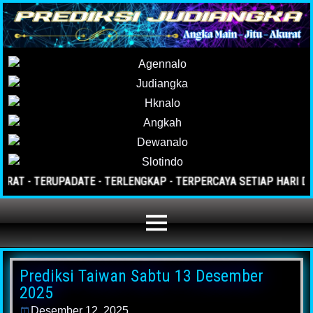
T - TERUPADATE - TERLENGKAP - TERPERCAYA SETIAP HARI DI TAH
Prediksi Taiwan Sabtu 13 Desember
2025
Desember 12, 2025