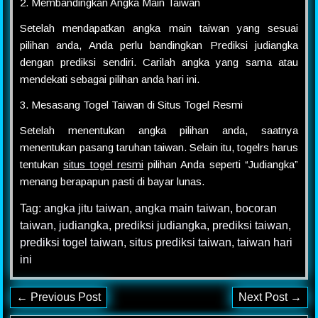
2. Membandingkan Angka Main Taiwan
Setelah mendapatkan angka main taiwan yang sesuai
pilihan anda, Anda perlu bandingkan Prediksi judiangka
dengan prediksi sendiri. Carilah angka yang sama atau
mendekati sebagai pilihan anda hari ini.
3. Mesasang Togel Taiwan di Situs Togel Resmi
Setelah menentukan angka pilihan anda, saatnya
menentukan pasang taruhan taiwan. Selain itu, togelrs harus
tentukan
situs togel resmi
pilihan Anda seperti “Judiangka”
menang berapapun pasti di bayar lunas.
Tag:
angka jitu taiwan
,
angka main taiwan
,
bocoran
taiwan
,
judiangka
,
prediksi judiangka
,
prediksi taiwan
,
prediksi togel taiwan
,
situs prediksi taiwan
,
taiwan hari
ini
← Previous Post
Next Post →