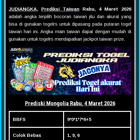
JUDIANGKA
,
Prediksi Taiwan
Rabu, 4 Maret 2026
adalah angka terpilih bocoran taiwan jitu dan akurat yang
bisa di gunakan togelrs untuk dipasang pada putaran togel
taiwan hari ini. Angka main taiwan dapat dengan mudah di
gunakan untuk togelrs mendapatkan jackpot taiwan prize.
Prediski Mongolia Rabu, 4 Maret 2026
BBFS
9*0*1*7*6+5
Colok Bebas
1, 9, 6