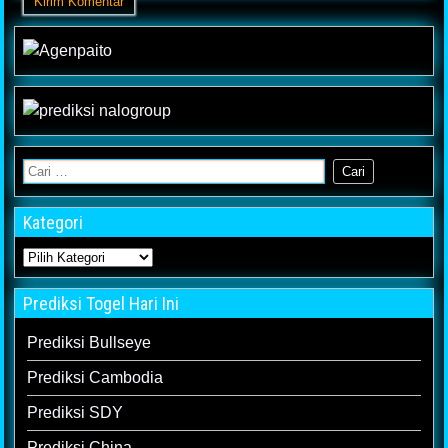
Kategori
Prediksi Togel Hari Ini
Prediksi Bullseye
Prediksi Cambodia
Prediksi SDY
Prediksi China