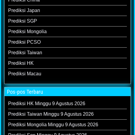
Prediksi Japan
Prediksi SGP
Prediksi Mongolia
Prediksi PCSO
Prediksi Taiwan
Prediksi HK
Prediksi Macau
Pos-pos Terbaru
Prediksi HK Minggu 9 Agustus 2026
Prediksi Taiwan Minggu 9 Agustus 2026
Prediksi Mongolia Minggu 9 Agustus 2026