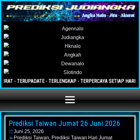
AT - TERUPADATE - TERLENGKAP - TERPERCAYA SETIAP HARI DI TA
Prediksi Taiwan Jumat 26 Juni 2026
Juni 25, 2026
Prediksi Taiwan
,
Prediksi Taiwan Hari Jumat