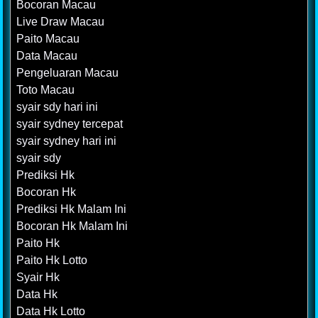
Bocoran Macau
Live Draw Macau
Paito Macau
Data Macau
Pengeluaran Macau
Toto Macau
syair sdy hari ini
syair sydney tercepat
syair sydney hari ini
syair sdy
Prediksi Hk
Bocoran Hk
Prediksi Hk Malam Ini
Bocoran Hk Malam Ini
Paito Hk
Paito Hk Lotto
Syair Hk
Data Hk
Data Hk Lotto