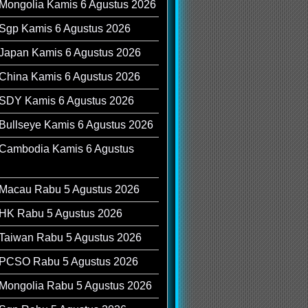
 Mongolia Kamis 6 Agustus 2026
 Sgp Kamis 6 Agustus 2026
 Japan Kamis 6 Agustus 2026
 China Kamis 6 Agustus 2026
 SDY Kamis 6 Agustus 2026
 Bullseye Kamis 6 Agustus 2026
 Cambodia Kamis 6 Agustus
 Macau Rabu 5 Agustus 2026
 HK Rabu 5 Agustus 2026
 Taiwan Rabu 5 Agustus 2026
i PCSO Rabu 5 Agustus 2026
 Mongolia Rabu 5 Agustus 2026