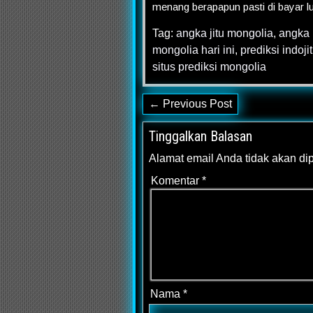
menang berapapun pasti di bayar l
Tag:
angka jitu mongolia
,
angka 
mongolia hari ini
,
prediksi indoji
situs prediksi mongolia
← Previous Post
Tinggalkan Balasan
Alamat email Anda tidak akan dip
Komentar
*
Nama
*