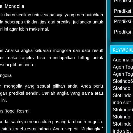
Prediksi
el Mongolia
Prediksi
elalu kami sedikan untuk siapa saja yang membutuhkan
Prediksi
da beberapa trik dan tips dari prediksi judiangka untuk
 ini agar lebih maksimal.
Prediksi
KEYWOR
 Analisa angka keluaran mongolia dari data result
ni maka togelrs bisa mendapatkan felling untuk
Agennal
uai pilihan anda.
Agen Tog
Agen Tog
ngolia
Slotindo
 mongolia yang sesuai pilihan anda, Anda perlu
Slotindo
gan prediksi sendiri. Carilah angka yang sama atau
Slot indo
ini.
indo slot
Slotindo
tus Togel Resmi
Slotindo
 anda, saatnya menentukan pasang taruhan mongolia.
Slot indo
n
situs togel resmi
pilihan Anda seperti “Judiangka”
indo slot