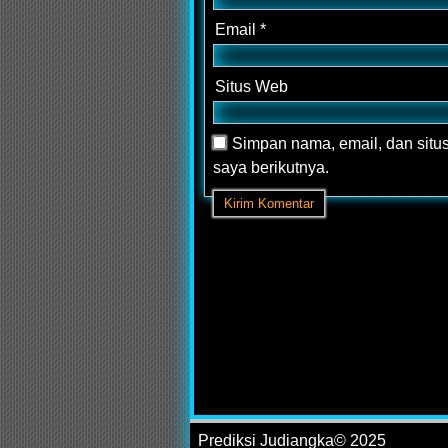
Email
*
Situs Web
Simpan nama, email, dan situ
saya berikutnya.
Prediksi Judiangka© 2025