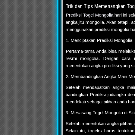
Trik dan Tips Memenangkan Tog
Prediksi Togel Mongolia
hari ini s
angka jitu mongolia. Akan tetapi, a
menggunakan prediksi mongolia hari
1. Menciptakan Prediksi Mongolia
Pertama-tama Anda bisa melalukan
resmi mongolia. Dengan cara i
menentukan angka prediksi yang ses
2. Membandingkan Angka Main Mo
Setelah mendapatkan angka main
bandingkan Prediksi judiangka den
mendekati sebagai pilihan anda hari 
3. Mesasang Togel Mongolia di Si
Setelah menentukan angka pilihan
Selain itu, togelrs harus tentuka