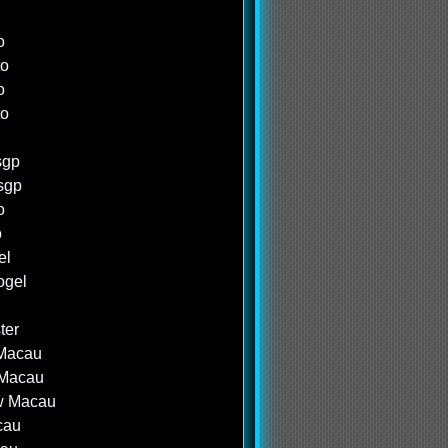
o
to
o
to
sgp
sgp
o
o
el
ogel
ter
 Macau
 Macau
w Macau
cau