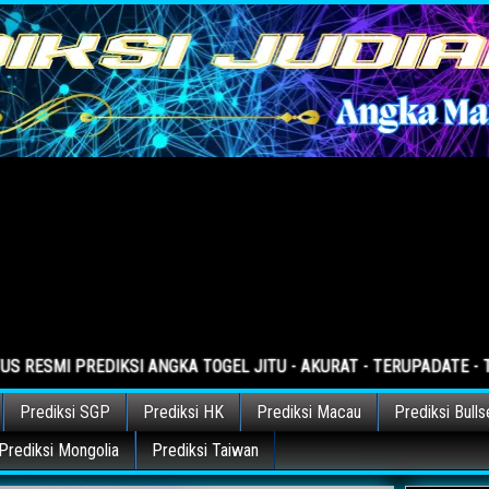
I PREDIKSI ANGKA TOGEL JITU - AKURAT - TERUPADATE - TERLENG
Prediksi SGP
Prediksi HK
Prediksi Macau
Prediksi Bull
Prediksi Mongolia
Prediksi Taiwan