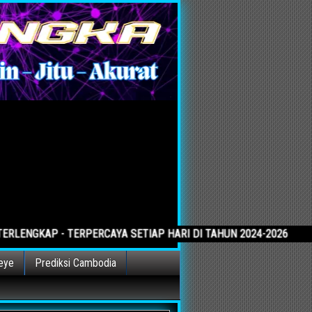
KAP - TERPERCAYA SETIAP HARI DI TAHUN 2024-2026
seye
Prediksi Cambodia