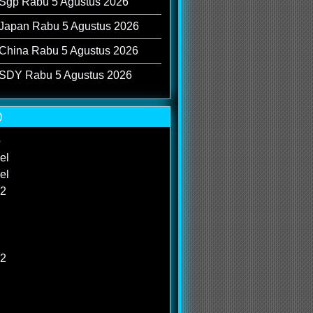
 Sgp Rabu 5 Agustus 2026
 Japan Rabu 5 Agustus 2026
 China Rabu 5 Agustus 2026
 SDY Rabu 5 Agustus 2026
D
o
el
el
62
62