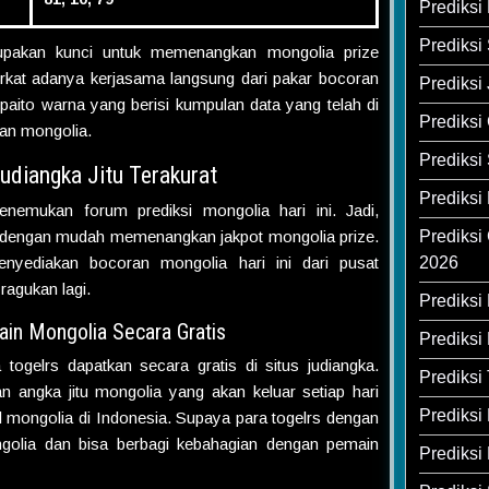
Prediksi
Prediksi
akan kunci untuk memenangkan mongolia prize
rkat adanya kerjasama langsung dari pakar bocoran
Prediksi
 paito warna yang berisi kumpulan data yang telah di
Prediksi
an mongolia.
Prediksi
udiangka Jitu Terakurat
Prediksi
enemukan forum prediksi mongolia hari ini. Jadi,
t dengan mudah memenangkan jakpot mongolia prize.
Prediksi
yediakan bocoran mongolia hari ini dari pusat
2026
 ragukan lagi.
Prediksi
in Mongolia Secara Gratis
Prediksi
togelrs dapatkan secara gratis di situs judiangka.
Prediksi
 angka jitu mongolia yang akan keluar setiap hari
Prediks
 mongolia di Indonesia. Supaya para togelrs dengan
olia dan bisa berbagi kebahagian dengan pemain
Prediksi