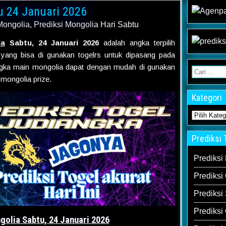
u 24 Januari 2026
Mongolia
,
Prediksi Mongolia Hari Sabtu
ia
Sabtu, 24 Januari 2026
adalah angka terpilih
 yang bisa di gunakan togelrs untuk dipasang pada
 Angka main mongolia dapat dengan mudah di gunakan
mongolia prize.
Kategori
Prediksi T
Prediksi
Prediks
Prediks
Prediksi
golia Sabtu, 24 Januari 2026