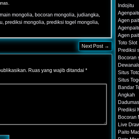
unas.
Indojitu
Agenpait
main mongolia
,
bocoran mongolia
,
judiangka
,
Agen pai
tu
,
prediksi mongolia
,
prediksi togel mongolia
,
Agenpait
Agen pai
Toto Slot
Next Post →
Prediksi 
Bocoran 
Dewanal
ublikasikan.
Ruas yang wajib ditandai
*
Situs Tot
Situs Tog
Bandar T
Angkah
Dadumas
Prediksi
Bocoran
Live Dra
Paito Ma