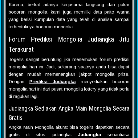
Karena, berkat adanya kerjasama langsung dari pakar
bocoran mongolia, kami juga memiliki data paito warna
yang berisi kumpulan data yang telah di analisa sampai
terbentuknya bocoran mongolia.
Forum Prediksi Mongolia Judiangka Jitu
Terakurat
Togelrs sangat beruntung jika menemukan forum prediksi
mongolia hari ini. Jadi, sekarang saatnya anda bisa dapat
dengan mudah memenangkan jakpot mongolia prize.
Dengan
Prediksi Judiangka
menyediakan bocoran
mongolia hari ini dari pusat mongolia lottery yang tidak perlu
di ragukan lagi.
Judiangka Sediakan Angka Main Mongolia Secara
Gratis
Angka Main Mongolia akurat bisa togelrs dapatkan secara
gratis di situs judiangka.
Judiangka
senantiasa