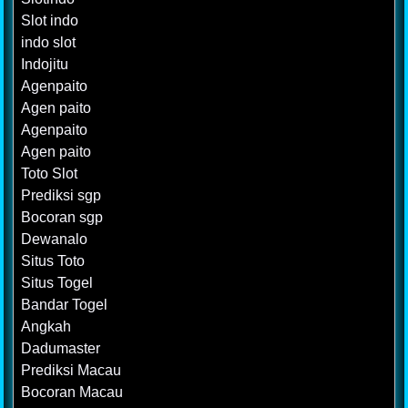
Slot indo
indo slot
Indojitu
Agenpaito
Agen paito
Agenpaito
Agen paito
Toto Slot
Prediksi sgp
Bocoran sgp
Dewanalo
Situs Toto
Situs Togel
Bandar Togel
Angkah
Dadumaster
Prediksi Macau
Bocoran Macau