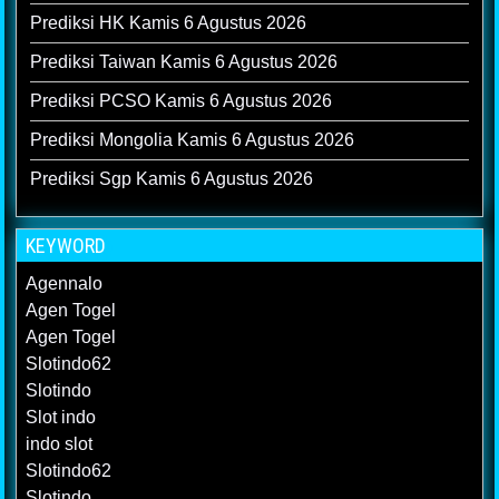
Prediksi HK Kamis 6 Agustus 2026
Prediksi Taiwan Kamis 6 Agustus 2026
Prediksi PCSO Kamis 6 Agustus 2026
Prediksi Mongolia Kamis 6 Agustus 2026
Prediksi Sgp Kamis 6 Agustus 2026
KEYWORD
Agennalo
Agen Togel
Agen Togel
Slotindo62
Slotindo
Slot indo
indo slot
Slotindo62
Slotindo