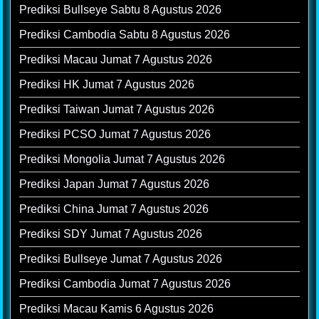
Prediksi Bullseye Sabtu 8 Agustus 2026
Prediksi Cambodia Sabtu 8 Agustus 2026
Prediksi Macau Jumat 7 Agustus 2026
Prediksi HK Jumat 7 Agustus 2026
Prediksi Taiwan Jumat 7 Agustus 2026
Prediksi PCSO Jumat 7 Agustus 2026
Prediksi Mongolia Jumat 7 Agustus 2026
Prediksi Japan Jumat 7 Agustus 2026
Prediksi China Jumat 7 Agustus 2026
Prediksi SDY Jumat 7 Agustus 2026
Prediksi Bullseye Jumat 7 Agustus 2026
Prediksi Cambodia Jumat 7 Agustus 2026
Prediksi Macau Kamis 6 Agustus 2026