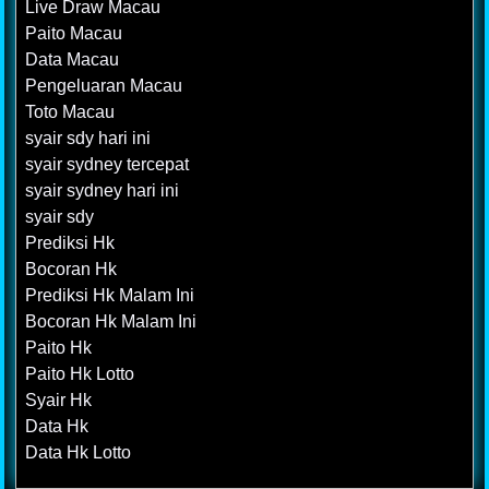
Live Draw Macau
Paito Macau
Data Macau
Pengeluaran Macau
Toto Macau
syair sdy hari ini
syair sydney tercepat
syair sydney hari ini
syair sdy
Prediksi Hk
Bocoran Hk
Prediksi Hk Malam Ini
Bocoran Hk Malam Ini
Paito Hk
Paito Hk Lotto
Syair Hk
Data Hk
Data Hk Lotto