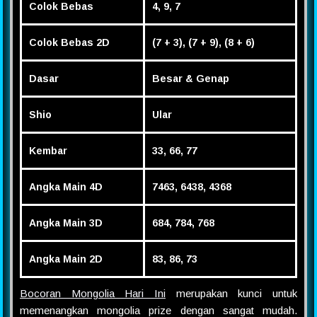
Colok Bebas
4, 9, 7
Colok Bebas 2D
(7 + 3), (7 + 9), (8 + 6)
Dasar
Besar & Genap
Shio
Ular
Kembar
33, 66, 77
Angka Main 4D
7463, 6438, 4368
Angka Main 3D
684, 784, 768
Angka Main 2D
83, 86, 73
Bocoran Mongolia Hari Ini
merupakan kunci untuk
memenangkan mongolia prize dengan sangat mudah.