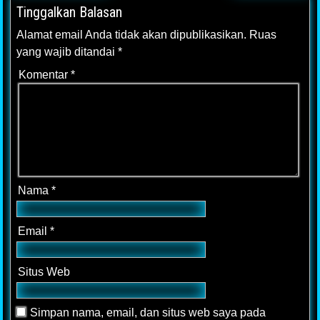
Tinggalkan Balasan
Alamat email Anda tidak akan dipublikasikan.
Ruas
yang wajib ditandai
*
Komentar
*
Nama
*
Email
*
Situs Web
Simpan nama, email, dan situs web saya pada