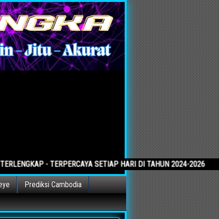
GKAP - TERPERCAYA SETIAP HARI DI TAHUN 2024-2026
seye
Prediksi Cambodia