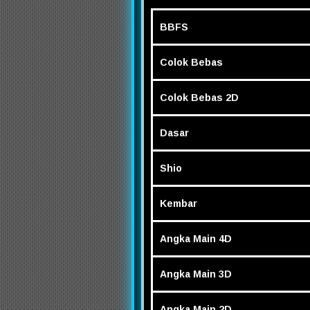
BBFS
Colok Bebas
Colok Bebas 2D
Dasar
Shio
Kembar
Angka Main 4D
Angka Main 3D
Angka Main 2D