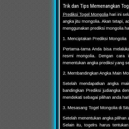
Trik dan Tips Memenangkan Tog
Prediksi Togel Mongolia
hari ini s
angka jitu mongolia. Akan tetapi, a
menggunakan prediksi mongolia hari
1. Menciptakan Prediksi Mongolia
Pertama-tama Anda bisa melalukan
resmi mongolia. Dengan cara i
menentukan angka prediksi yang ses
2. Membandingkan Angka Main Mo
Setelah mendapatkan angka main
bandingkan Prediksi judiangka den
mendekati sebagai pilihan anda hari 
3. Mesasang Togel Mongolia di Si
Setelah menentukan angka pilihan
Selain itu, togelrs harus tentuka