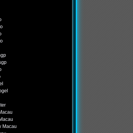
o
to
o
to
sgp
sgp
o
o
el
ogel
ter
 Macau
 Macau
w Macau