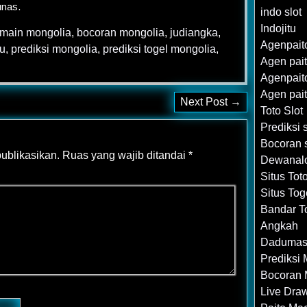
unas.
indo slot
Indojitu
main mongolia
,
bocoran mongolia
,
judiangka
,
Agenpait
tu
,
prediksi mongolia
,
prediksi togel mongolia
,
Agen pai
Agenpait
Agen pai
Next Post →
Toto Slot
Prediksi 
Bocoran 
ublikasikan.
Ruas yang wajib ditandai
*
Dewanal
Situs Tot
Situs Tog
Bandar T
Angkah
Dadumas
Prediksi
Bocoran
Live Dra