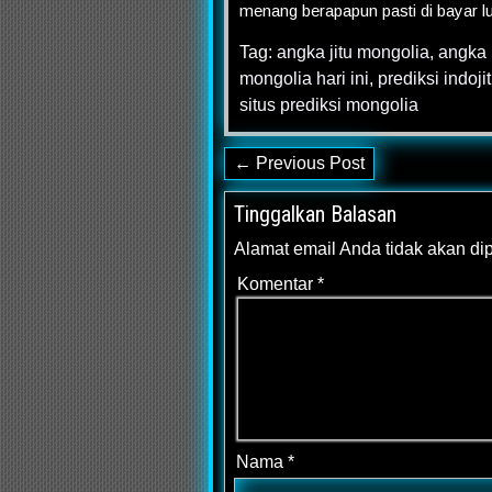
menang berapapun pasti di bayar l
Tag:
angka jitu mongolia
,
angka 
mongolia hari ini
,
prediksi indoji
situs prediksi mongolia
← Previous Post
Tinggalkan Balasan
Alamat email Anda tidak akan dip
Komentar
*
Nama
*