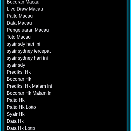
Bocoran Macau
Live Draw Macau
Paito Macau
Data Macau
Pengeluaran Macau
Toto Macau
syair sdy hari ini
syair sydney tercepat
syair sydney hari ini
syair sdy
Prediksi Hk
Bocoran Hk
Prediksi Hk Malam Ini
Bocoran Hk Malam Ini
Paito Hk
Paito Hk Lotto
Syair Hk
Data Hk
Data Hk Lotto