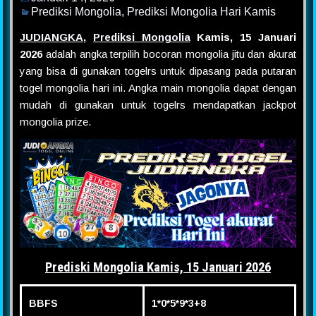
Prediksi Mongolia
,
Prediksi Mongolia Hari Kamis
JUDIANGKA
,
Prediksi Mongolia
Kamis, 15 Januari
2026
adalah angka terpilih bocoran mongolia jitu dan akurat
yang bisa di gunakan togelrs untuk dipasang pada putaran
togel mongolia hari ini. Angka main mongolia dapat dengan
mudah di gunakan untuk togelrs mendapatkan jackpot
mongolia prize.
Prediski Mongolia Kamis, 15 Januari 2026
BBFS
1*0*5*9*3+8