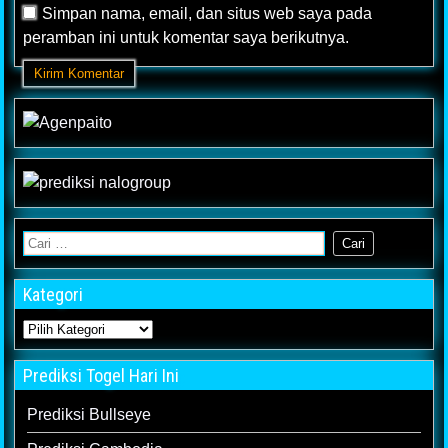
Simpan nama, email, dan situs web saya pada
peramban ini untuk komentar saya berikutnya.
Kategori
Prediksi Togel Hari Ini
Prediksi Bullseye