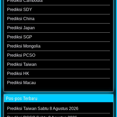
Prediksi Cambodia
Prediksi SDY
Prediksi China
Prediksi Japan
Prediksi SGP
Prediksi Mongolia
Prediksi PCSO
Prediksi Taiwan
Prediksi HK
Prediksi Macau
Pos-pos Terbaru
Prediksi Taiwan Sabtu 8 Agustus 2026