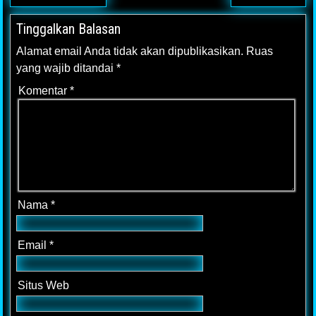
Tinggalkan Balasan
Alamat email Anda tidak akan dipublikasikan.
Ruas
yang wajib ditandai
*
Komentar
*
Nama
*
Email
*
Situs Web