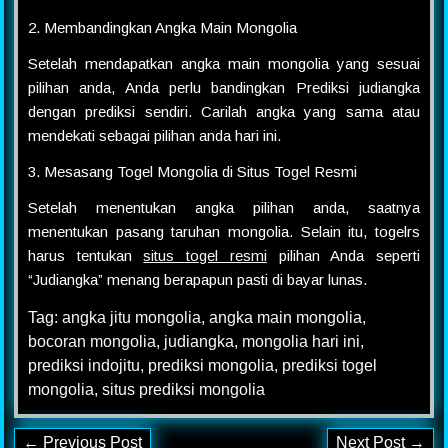
2. Membandingkan Angka Main Mongolia
Setelah mendapatkan angka main mongolia yang sesuai
pilihan anda, Anda perlu bandingkan Prediksi judiangka
dengan prediksi sendiri. Carilah angka yang sama atau
mendekati sebagai pilihan anda hari ini.
3. Mesasang Togel Mongolia di Situs Togel Resmi
Setelah menentukan angka pilihan anda, saatnya
menentukan pasang taruhan mongolia. Selain itu, togelrs
harus tentukan
situs togel resmi
pilihan Anda seperti
“Judiangka” menang berapapun pasti di bayar lunas.
Tag:
angka jitu mongolia
,
angka main mongolia
,
bocoran mongolia
,
judiangka
,
mongolia hari ini
,
prediksi indojitu
,
prediksi mongolia
,
prediksi togel
mongolia
,
situs prediksi mongolia
← Previous Post
Next Post →