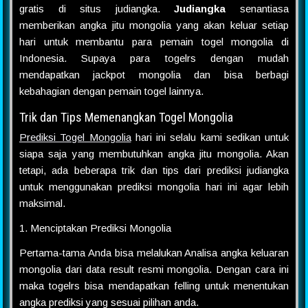
gratis di situs judiangka.
Judiangka
senantiasa
memberikan angka jitu mongolia yang akan keluar setiap
hari untuk membantu para pemain togel mongolia di
Indonesia. Supaya para togelrs dengan mudah
mendapatkan jackpot mongolia dan bisa berbagi
kebahagian dengan pemain togel lainnya.
Trik dan Tips Memenangkan Togel Mongolia
Prediksi Togel Mongolia
hari ini selalu kami sedikan untuk
siapa saja yang membutuhkan angka jitu mongolia. Akan
tetapi, ada beberapa trik dan tips dari prediksi judiangka
untuk menggunakan prediksi mongolia hari ini agar lebih
maksimal.
1. Menciptakan Prediksi Mongolia
Pertama-tama Anda bisa melalukan Analisa angka keluaran
mongolia dari data result resmi mongolia. Dengan cara ini
maka togelrs bisa mendapatkan felling untuk menentukan
angka prediksi yang sesuai pilihan anda.