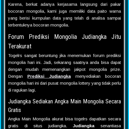
Karena, berkat adanya kerjasama langsung dari pakar
bocoran mongolia, kami juga memiliki data paito warna
yang berisi kumpulan data yang telah di analisa sampai
terbentuknya bocoran mongolia.
Forum Prediksi Mongolia Judiangka Jitu
Terakurat
Togelrs sangat beruntung jika menemukan forum prediksi
mongolia hari ini. Jadi, sekarang saatnya anda bisa dapat
dengan mudah memenangkan jakpot mongolia prize.
Dengan
Prediksi Judiangka
menyediakan bocoran
mongolia hari ini dari pusat mongolia lottery yang tidak perlu
di ragukan lagi.
Judiangka Sediakan Angka Main Mongolia Secara
Gratis
Angka Main Mongolia akurat bisa togelrs dapatkan secara
gratis di situs judiangka.
Judiangka
senantiasa