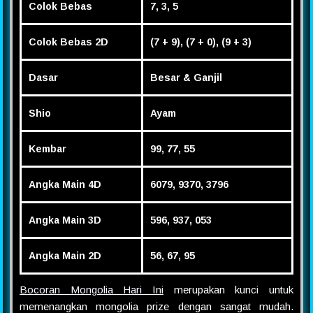
Colok Bebas
7, 3, 5
Colok Bebas 2D
(7 + 9), (7 + 0), (9 + 3)
Dasar
Besar & Ganjil
Shio
Ayam
Kembar
99, 77, 55
Angka Main 4D
6079, 9370, 3796
Angka Main 3D
596, 937, 053
Angka Main 2D
56, 67, 95
Bocoran Mongolia Hari Ini
merupakan kunci untuk
memenangkan mongolia prize dengan sangat mudah.