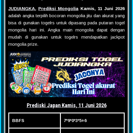
JUDIANGKA
,
Prediksi Mongolia
Kamis, 11 Juni 2026
adalah angka terpilih bocoran mongolia jitu dan akurat yang
bisa di gunakan togelrs untuk dipasang pada putaran togel
mongolia hari ini. Angka main mongolia dapat dengan
mudah di gunakan untuk togelrs mendapatkan jackpot
mongolia prize.
Prediski Japan Kamis, 11 Juni 2026
BBFS
7*9*0*3*5+6