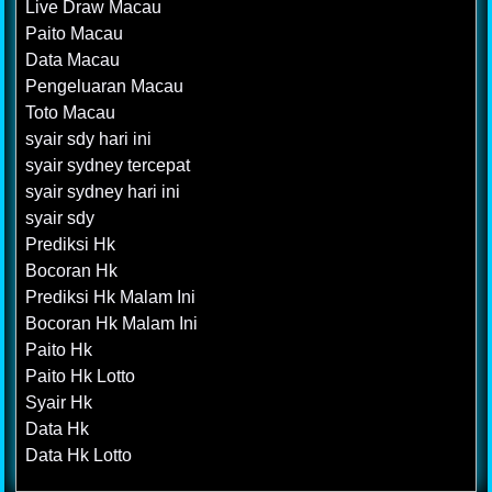
Live Draw Macau
Paito Macau
Data Macau
Pengeluaran Macau
Toto Macau
syair sdy hari ini
syair sydney tercepat
syair sydney hari ini
syair sdy
Prediksi Hk
Bocoran Hk
Prediksi Hk Malam Ini
Bocoran Hk Malam Ini
Paito Hk
Paito Hk Lotto
Syair Hk
Data Hk
Data Hk Lotto