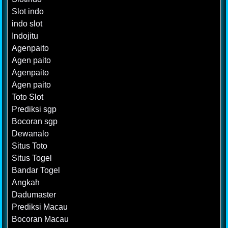
Slot indo
indo slot
Indojitu
Agenpaito
Agen paito
Agenpaito
Agen paito
Toto Slot
Prediksi sgp
Bocoran sgp
Dewanalo
Situs Toto
Situs Togel
Bandar Togel
Angkah
Dadumaster
Prediksi Macau
Bocoran Macau