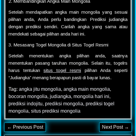
2. Membandingkan Angka Main Mongolia
Setelah mendapatkan angka main mongolia yang sesuai
pilihan anda, Anda perlu bandingkan Prediksi judiangka
dengan prediksi sendiri. Carilah angka yang sama atau
mendekati sebagai pilihan anda hari ini.
3. Mesasang Togel Mongolia di Situs Togel Resmi
Setelah menentukan angka pilihan anda, saatnya
menentukan pasang taruhan mongolia. Selain itu, togelrs
harus tentukan
situs togel resmi
pilihan Anda seperti
“Judiangka” menang berapapun pasti di bayar lunas.
Tag:
angka jitu mongolia
,
angka main mongolia
,
bocoran mongolia
,
judiangka
,
mongolia hari ini
,
prediksi indojitu
,
prediksi mongolia
,
prediksi togel
mongolia
,
situs prediksi mongolia
← Previous Post
Next Post →