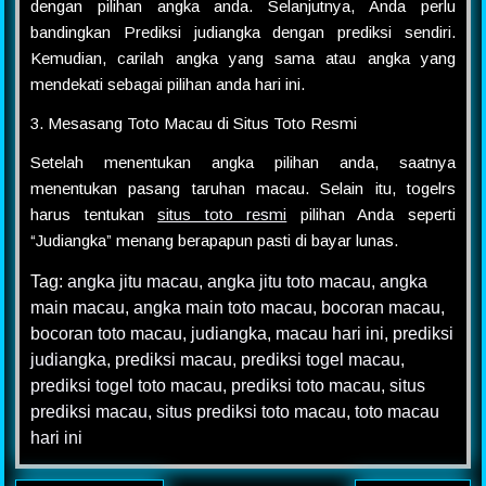
dengan pilihan angka anda. Selanjutnya, Anda perlu
bandingkan Prediksi judiangka dengan prediksi sendiri.
Kemudian, carilah angka yang sama atau angka yang
mendekati sebagai pilihan anda hari ini.
3. Mesasang Toto Macau di Situs Toto Resmi
Setelah menentukan angka pilihan anda, saatnya
menentukan pasang taruhan macau. Selain itu, togelrs
harus tentukan
situs toto resmi
pilihan Anda seperti
“Judiangka” menang berapapun pasti di bayar lunas.
Tag:
angka jitu macau
,
angka jitu toto macau
,
angka
main macau
,
angka main toto macau
,
bocoran macau
,
bocoran toto macau
,
judiangka
,
macau hari ini
,
prediksi
judiangka
,
prediksi macau
,
prediksi togel macau
,
prediksi togel toto macau
,
prediksi toto macau
,
situs
prediksi macau
,
situs prediksi toto macau
,
toto macau
hari ini