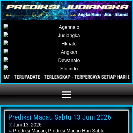
- TERUPADATE - TERLENGKAP - TERPERCAYA SETIAP HARI DI TAHU
Prediksi Macau Sabtu 13 Juni 2026
Juni 13, 2026
Prediksi Macau
,
Prediksi Macau Hari Sabtu