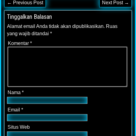
← Previous Post
Next Post →
Tinggalkan Balasan
Alamat email Anda tidak akan dipublikasikan.
Ruas
yang wajib ditandai
*
Komentar
*
Nama
*
Email
*
Situs Web