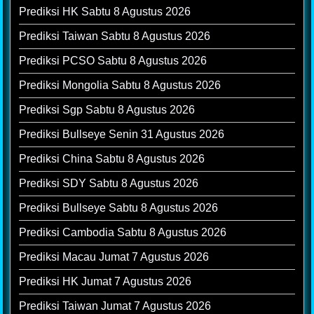
Prediksi HK Sabtu 8 Agustus 2026
Prediksi Taiwan Sabtu 8 Agustus 2026
Prediksi PCSO Sabtu 8 Agustus 2026
Prediksi Mongolia Sabtu 8 Agustus 2026
Prediksi Sgp Sabtu 8 Agustus 2026
Prediksi Bullseye Senin 31 Agustus 2026
Prediksi China Sabtu 8 Agustus 2026
Prediksi SDY Sabtu 8 Agustus 2026
Prediksi Bullseye Sabtu 8 Agustus 2026
Prediksi Cambodia Sabtu 8 Agustus 2026
Prediksi Macau Jumat 7 Agustus 2026
Prediksi HK Jumat 7 Agustus 2026
Prediksi Taiwan Jumat 7 Agustus 2026