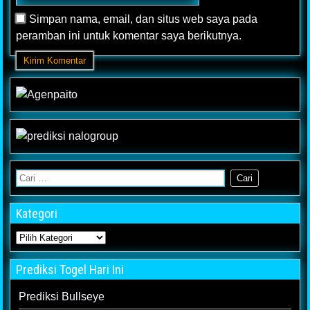
Simpan nama, email, dan situs web saya pada
peramban ini untuk komentar saya berikutnya.
Kategori
Prediksi Togel Hari Ini
Prediksi Bullseye