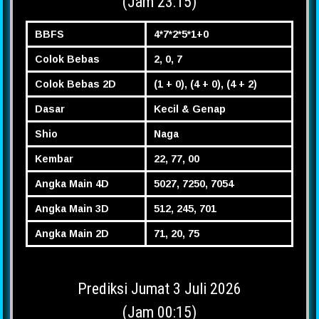
(Jam 23:15)
BBFS
4*7*2*5*1+0
Colok Bebas
2, 0, 7
Colok Bebas 2D
(1 + 0), (4 + 0), (4 + 2)
Dasar
Kecil & Genap
Shio
Naga
Kembar
22, 77, 00
Angka Main 4D
5027, 7250, 7054
Angka Main 3D
512, 245, 701
Angka Main 2D
71, 20, 75
Prediksi Jumat 3 Juli 2026
(Jam 00:15)