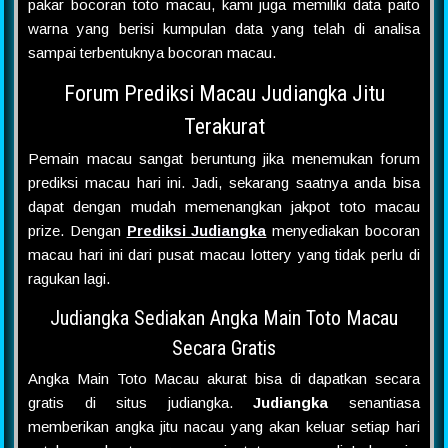
pakar bocoran toto macau, kami juga memiliki data paito
warna yang berisi kumpulan data yang telah di analisa
sampai terbentuknya bocoran macau.
Forum Prediksi Macau Judiangka Jitu
Terakurat
Pemain macau sangat beruntung jika menemukan forum
prediksi macau hari ini. Jadi, sekarang saatnya anda bisa
dapat dengan mudah memenangkan jakpot toto macau
prize. Dengan
Prediksi Judiangka
menyediakan bocoran
macau hari ini dari pusat macau lottery yang tidak perlu di
ragukan lagi.
Judiangka Sediakan Angka Main Toto Macau
Secara Gratis
Angka Main Toto Macau akurat bisa di dapatkan secara
gratis di situs judiangka.
Judiangka
senantiasa
memberikan angka jitu nacau yang akan keluar setiap hari