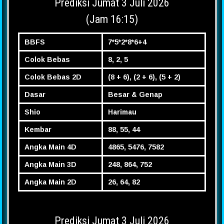
Prediksi Jumat 3 Juli 2026
(Jam 16:15)
BBFS
7*5*2*8*6+4
Colok Bebas
8, 2, 5
Colok Bebas 2D
(8 + 6), (2 + 6), (5 + 2)
Dasar
Besar & Genap
Shio
Harimau
Kembar
88, 55, 44
Angka Main 4D
4865, 5476, 7582
Angka Main 3D
248, 864, 752
Angka Main 2D
26, 64, 82
Prediksi Jumat 3 Juli 2026