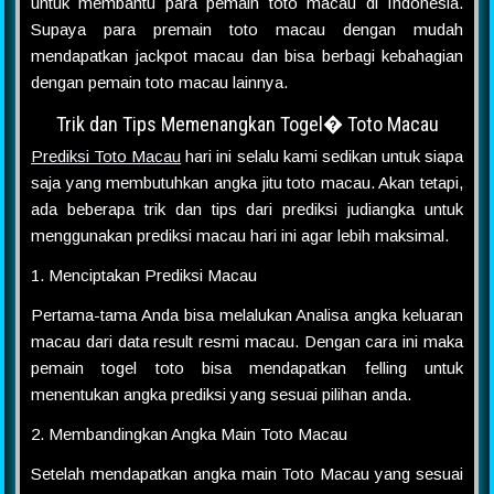
untuk membantu para pemain toto macau di Indonesia.
Supaya para premain toto macau dengan mudah
mendapatkan jackpot macau dan bisa berbagi kebahagian
dengan pemain toto macau lainnya.
Trik dan Tips Memenangkan Togel� Toto Macau
Prediksi Toto Macau
hari ini selalu kami sedikan untuk siapa
saja yang membutuhkan angka jitu toto macau. Akan tetapi,
ada beberapa trik dan tips dari prediksi judiangka untuk
menggunakan prediksi macau hari ini agar lebih maksimal.
1. Menciptakan Prediksi Macau
Pertama-tama Anda bisa melalukan Analisa angka keluaran
macau dari data result resmi macau. Dengan cara ini maka
pemain togel toto bisa mendapatkan felling untuk
menentukan angka prediksi yang sesuai pilihan anda.
2. Membandingkan Angka Main Toto Macau
Setelah mendapatkan angka main Toto Macau yang sesuai