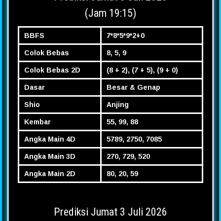
(Jam 19:15)
BBFS
7*8*5*9*2+0
Colok Bebas
8, 5, 9
Colok Bebas 2D
(8 + 2), (7 + 5), (9 + 0)
Dasar
Besar & Genap
Shio
Anjing
Kembar
55, 99, 88
Angka Main 4D
5789, 2750, 7085
Angka Main 3D
270, 729, 520
Angka Main 2D
80, 20, 59
Prediksi Jumat 3 Juli 2026