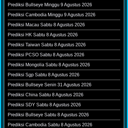
Prediksi Bullseye Minggu 9 Agustus 2026
Prediksi Cambodia Minggu 9 Agustus 2026
Prediksi Macau Sabtu 8 Agustus 2026
Prediksi HK Sabtu 8 Agustus 2026
Prediksi Taiwan Sabtu 8 Agustus 2026
Prediksi PCSO Sabtu 8 Agustus 2026
Prediksi Mongolia Sabtu 8 Agustus 2026
Prediksi Sgp Sabtu 8 Agustus 2026
Prediksi Bullseye Senin 31 Agustus 2026
Prediksi China Sabtu 8 Agustus 2026
Prediksi SDY Sabtu 8 Agustus 2026
Prediksi Bullseye Sabtu 8 Agustus 2026
Prediksi Cambodia Sabtu 8 Agustus 2026