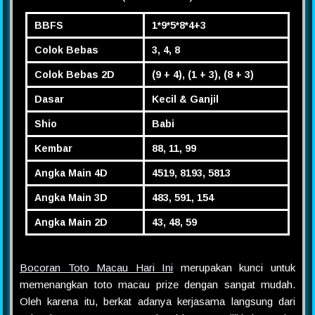
BBFS
1*9*5*8*4+3
Colok Bebas
3, 4, 8
Colok Bebas 2D
(9 + 4), (1 + 3), (8 + 3)
Dasar
Kecil & Ganjil
Shio
Babi
Kembar
88, 11, 99
Angka Main 4D
4519, 8193, 5813
Angka Main 3D
483, 591, 154
Angka Main 2D
43, 48, 59
Bocoran Toto Macau Hari Ini
merupakan kunci untuk
memenangkan toto macau prize dengan sangat mudah.
Oleh karena itu, berkat adanya kerjasama langsung dari