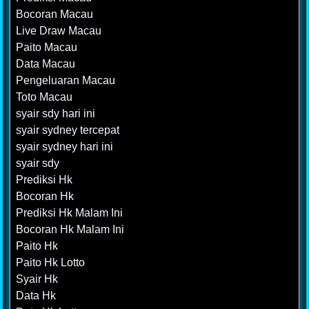
Bocoran Macau
Live Draw Macau
Paito Macau
Data Macau
Pengeluaran Macau
Toto Macau
syair sdy hari ini
syair sydney tercepat
syair sydney hari ini
syair sdy
Prediksi Hk
Bocoran Hk
Prediksi Hk Malam Ini
Bocoran Hk Malam Ini
Paito Hk
Paito Hk Lotto
Syair Hk
Data Hk