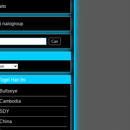
ogel Hari Ini
 Bullseye
i Cambodia
i SDY
 China