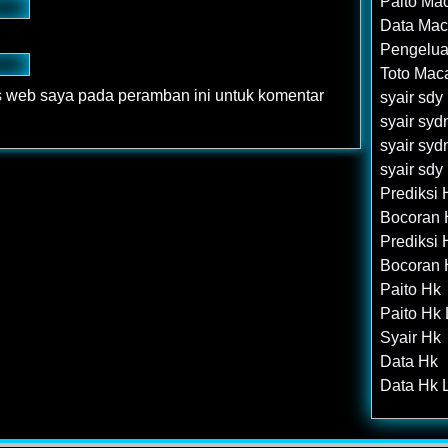
Paito Ma
Data Ma
Pengelua
Toto Mac
s web saya pada peramban ini untuk komentar
syair sdy 
syair syd
syair sydn
syair sdy
Prediksi 
Bocoran 
Prediksi 
Bocoran 
Paito Hk
Paito Hk 
Syair Hk
Data Hk
Data Hk L