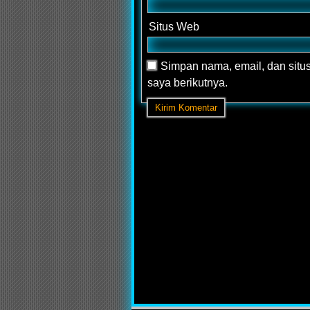
Situs Web
Simpan nama, email, dan situ
saya berikutnya.