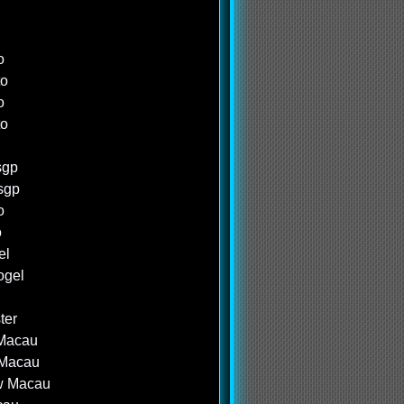
o
to
o
to
sgp
sgp
o
o
el
ogel
ter
 Macau
 Macau
w Macau