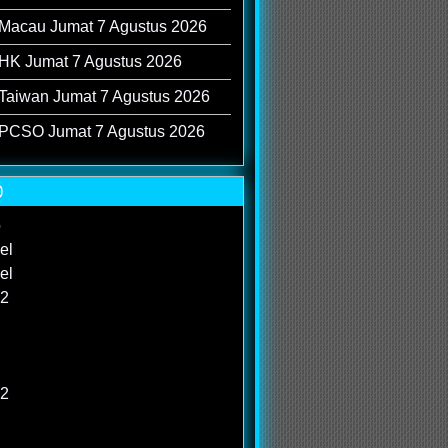
 Macau Jumat 7 Agustus 2026
 HK Jumat 7 Agustus 2026
 Taiwan Jumat 7 Agustus 2026
 PCSO Jumat 7 Agustus 2026
D
o
el
el
62
62