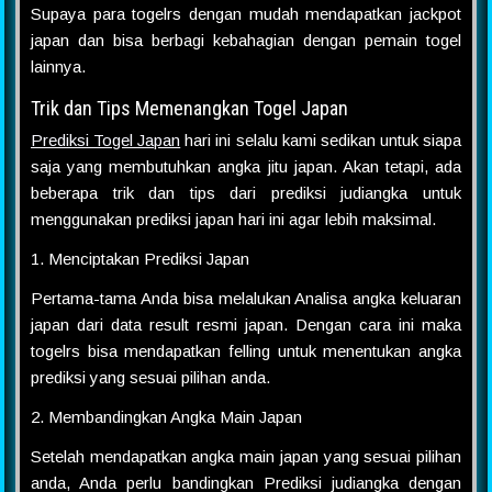
Supaya para togelrs dengan mudah mendapatkan jackpot
japan dan bisa berbagi kebahagian dengan pemain togel
lainnya.
Trik dan Tips Memenangkan Togel Japan
Prediksi Togel Japan
hari ini selalu kami sedikan untuk siapa
saja yang membutuhkan angka jitu japan. Akan tetapi, ada
beberapa trik dan tips dari prediksi judiangka untuk
menggunakan prediksi japan hari ini agar lebih maksimal.
1. Menciptakan Prediksi Japan
Pertama-tama Anda bisa melalukan Analisa angka keluaran
japan dari data result resmi japan. Dengan cara ini maka
togelrs bisa mendapatkan felling untuk menentukan angka
prediksi yang sesuai pilihan anda.
2. Membandingkan Angka Main Japan
Setelah mendapatkan angka main japan yang sesuai pilihan
anda, Anda perlu bandingkan Prediksi judiangka dengan