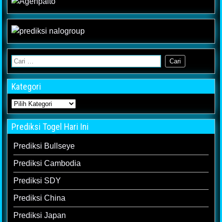
Kategori
Prediksi Togel Hari Ini
Prediksi Bullseye
Prediksi Cambodia
Prediksi SDY
Prediksi China
Prediksi Japan