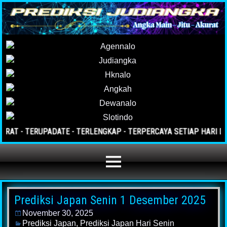
T - TERUPADATE - TERLENGKAP - TERPERCAYA SETIAP HARI DI TAH
Prediksi Japan Senin 1 Desember 2025
November 30, 2025
Prediksi Japan
,
Prediksi Japan Hari Senin