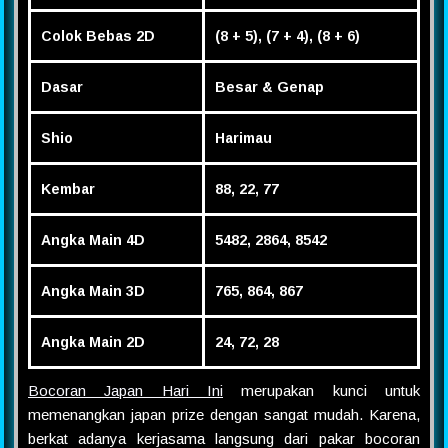
Colok Bebas 2D
(8 + 5), (7 + 4), (8 + 6)
Dasar
Besar & Genap
Shio
Harimau
Kembar
88, 22, 77
Angka Main 4D
5482, 2864, 8542
Angka Main 3D
765, 864, 867
Angka Main 2D
24, 72, 28
Bocoran Japan Hari Ini
merupakan kunci untuk
memenangkan japan prize dengan sangat mudah. Karena,
berkat adanya kerjasama langsung dari pakar bocoran