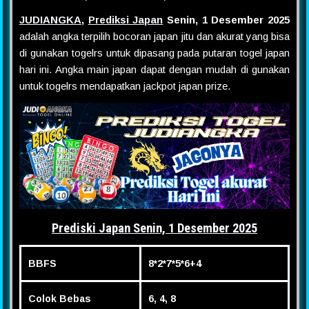
JUDIANGKA
,
Prediksi Japan
Senin, 1 Desember 2025
adalah angka terpilih bocoran japan jitu dan akurat yang bisa
di gunakan togelrs untuk dipasang pada putaran togel japan
hari ini. Angka main japan dapat dengan mudah di gunakan
untuk togelrs mendapatkan jackpot japan prize.
Prediski Japan Senin, 1 Desember 2025
BBFS
8*2*7*5*6+4
Colok Bebas
6, 4, 8