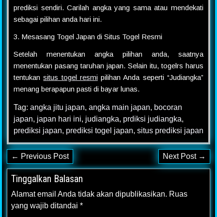
prediksi sendiri. Carilah angka yang sama atau mendekati
sebagai pilihan anda hari ini.
3. Mesasang Togel Japan di Situs Togel Resmi
Setelah menentukan angka pilihan anda, saatnya
menentukan pasang taruhan japan. Selain itu, togelrs harus
tentukan
situs togel resmi
pilihan Anda seperti “Judiangka”
menang berapapun pasti di bayar lunas.
Tag:
angka jitu japan
,
angka main japan
,
bocoran
japan
,
japan hari ini
,
judiangka
,
prdiksi judiangka
,
prediksi japan
,
prediksi togel japan
,
situs prediksi japan
← Previous Post
Next Post →
Tinggalkan Balasan
Alamat email Anda tidak akan dipublikasikan.
Ruas
yang wajib ditandai
*