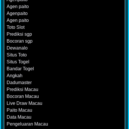
Agen paito
Agenpaito
Agen paito
Toto Slot
Prediksi sgp
Bocoran sgp
Dewanalo
Situs Toto
Situs Togel
Bandar Togel
Angkah
Dadumaster
Prediksi Macau
Bocoran Macau
Live Draw Macau
Paito Macau
Data Macau
Pengeluaran Macau