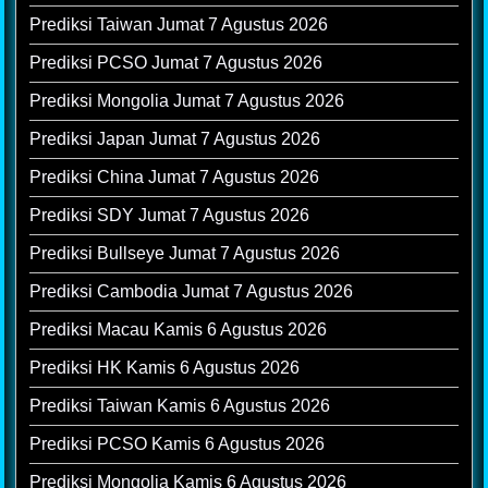
Prediksi Taiwan Jumat 7 Agustus 2026
Prediksi PCSO Jumat 7 Agustus 2026
Prediksi Mongolia Jumat 7 Agustus 2026
Prediksi Japan Jumat 7 Agustus 2026
Prediksi China Jumat 7 Agustus 2026
Prediksi SDY Jumat 7 Agustus 2026
Prediksi Bullseye Jumat 7 Agustus 2026
Prediksi Cambodia Jumat 7 Agustus 2026
Prediksi Macau Kamis 6 Agustus 2026
Prediksi HK Kamis 6 Agustus 2026
Prediksi Taiwan Kamis 6 Agustus 2026
Prediksi PCSO Kamis 6 Agustus 2026
Prediksi Mongolia Kamis 6 Agustus 2026