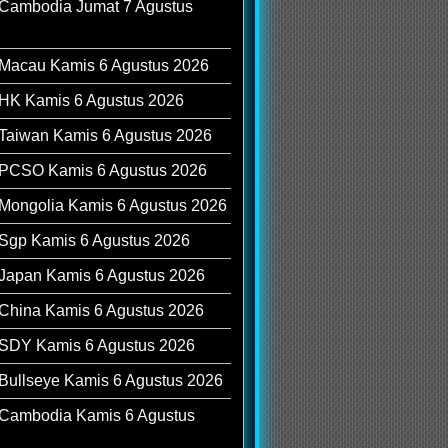
 Cambodia Jumat 7 Agustus
 Macau Kamis 6 Agustus 2026
 HK Kamis 6 Agustus 2026
 Taiwan Kamis 6 Agustus 2026
 PCSO Kamis 6 Agustus 2026
 Mongolia Kamis 6 Agustus 2026
 Sgp Kamis 6 Agustus 2026
 Japan Kamis 6 Agustus 2026
 China Kamis 6 Agustus 2026
 SDY Kamis 6 Agustus 2026
 Bullseye Kamis 6 Agustus 2026
 Cambodia Kamis 6 Agustus