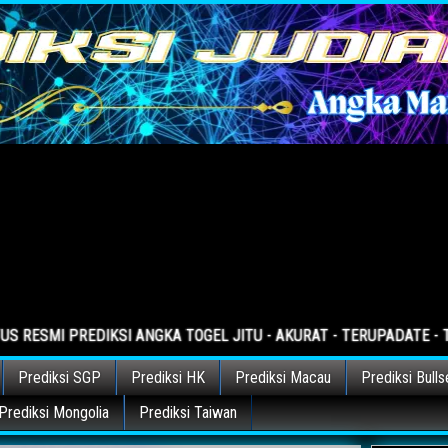
I PREDIKSI ANGKA TOGEL JITU - AKURAT - TERUPADATE - TERLEN
Prediksi SGP
Prediksi HK
Prediksi Macau
Prediksi Bull
Prediksi Mongolia
Prediksi Taiwan