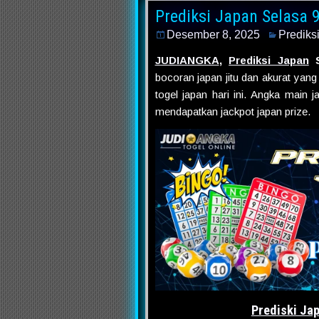
Prediksi Japan Selasa
Desember 8, 2025
Prediks
JUDIANGKA
,
Prediksi Japan
S
bocoran japan jitu dan akurat yang
togel japan hari ini. Angka main
mendapatkan jackpot japan prize.
Prediski Ja