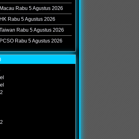
 Macau Rabu 5 Agustus 2026
 HK Rabu 5 Agustus 2026
 Taiwan Rabu 5 Agustus 2026
i PCSO Rabu 5 Agustus 2026
D
o
el
el
62
62