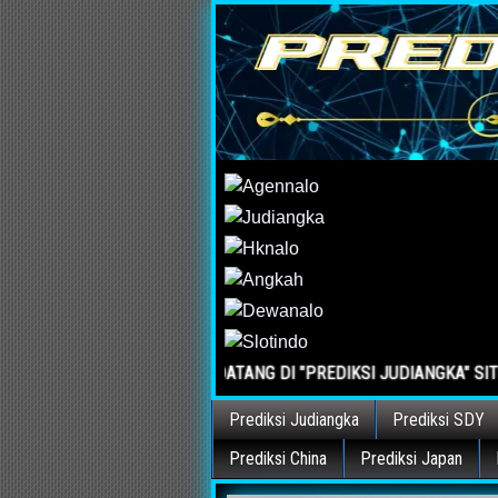
SELAMAT DATANG DI "PREDIKSI JUDIANGKA" SITUS RESM
Prediksi Judiangka
Prediksi SDY
Prediksi China
Prediksi Japan