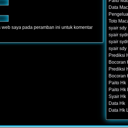
Paito Ma
Data Ma
Pengelua
Toto Mac
s web saya pada peramban ini untuk komentar
syair sdy 
syair syd
syair sydn
syair sdy
Prediksi 
Bocoran 
Prediksi 
Bocoran 
Paito Hk
Paito Hk 
Syair Hk
Data Hk
Data Hk L