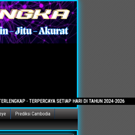
GKAP - TERPERCAYA SETIAP HARI DI TAHUN 2024-2026
seye
Prediksi Cambodia