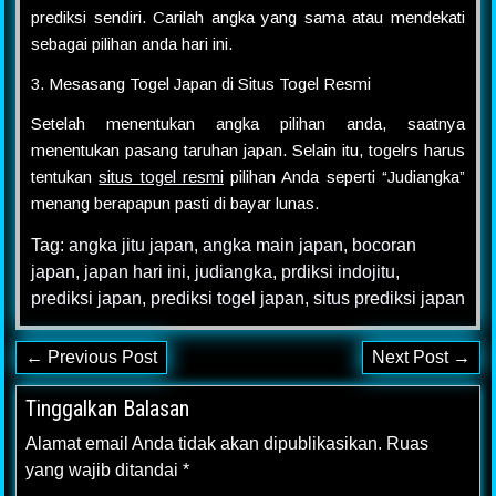
prediksi sendiri. Carilah angka yang sama atau mendekati
sebagai pilihan anda hari ini.
3. Mesasang Togel Japan di Situs Togel Resmi
Setelah menentukan angka pilihan anda, saatnya
menentukan pasang taruhan japan. Selain itu, togelrs harus
tentukan
situs togel resmi
pilihan Anda seperti “Judiangka”
menang berapapun pasti di bayar lunas.
Tag:
angka jitu japan
,
angka main japan
,
bocoran
japan
,
japan hari ini
,
judiangka
,
prdiksi indojitu
,
prediksi japan
,
prediksi togel japan
,
situs prediksi japan
← Previous Post
Next Post →
Tinggalkan Balasan
Alamat email Anda tidak akan dipublikasikan.
Ruas
yang wajib ditandai
*