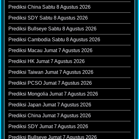
Prediksi China Sabtu 8 Agustus 2026
Prediksi SDY Sabtu 8 Agustus 2026
Prediksi Bullseye Sabtu 8 Agustus 2026
Prediksi Cambodia Sabtu 8 Agustus 2026
Prediksi Macau Jumat 7 Agustus 2026
Prediksi HK Jumat 7 Agustus 2026
Prediksi Taiwan Jumat 7 Agustus 2026
Prediksi PCSO Jumat 7 Agustus 2026
Prediksi Mongolia Jumat 7 Agustus 2026
Prediksi Japan Jumat 7 Agustus 2026
Prediksi China Jumat 7 Agustus 2026
Prediksi SDY Jumat 7 Agustus 2026
Prediksi Bullseye Jumat 7 Agustus 2026