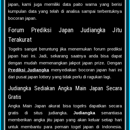
japan, kami juga memiliki data paito warna yang berisi
kumpulan data yang telah di analisa sampai terbentuknya
bocoran japan.
Forum Prediksi Japan Judiangka Jitu
Terakurat
Togelrs sangat beruntung jika menemukan forum prediksi
japan hari ini. Jadi, sekarang saatnya anda bisa dapat
dengan mudah memenangkan jakpot japan prize. Dengan
Prediksi Judiangka
menyediakan bocoran japan hari ini
dari pusat japan lottery yang tidak perlu di ragukan lagi.
Judiangka Sediakan Angka Main Japan Secara
Gratis
Angka Main Japan akurat bisa togelrs dapatkan secara
gratis di situs judiangka.
Judiangka
senantiasa
memberikan angka jitu japan yang akan keluar setiap hari
untuk membantu para pemain togel japan di Indonesia.