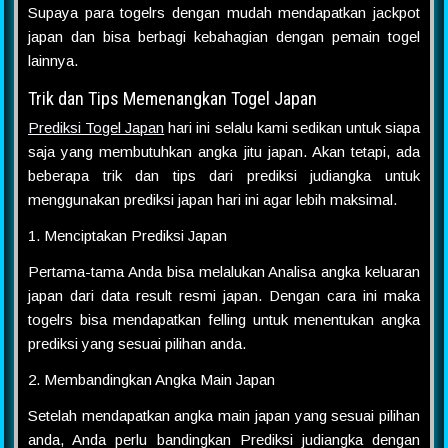
Supaya para togelrs dengan mudah mendapatkan jackpot
japan dan bisa berbagi kebahagian dengan pemain togel
lainnya.
Trik dan Tips Memenangkan Togel Japan
Prediksi Togel Japan
hari ini selalu kami sedikan untuk siapa
saja yang membutuhkan angka jitu japan. Akan tetapi, ada
beberapa trik dan tips dari prediksi judiangka untuk
menggunakan prediksi japan hari ini agar lebih maksimal.
1. Menciptakan Prediksi Japan
Pertama-tama Anda bisa melalukan Analisa angka keluaran
japan dari data result resmi japan. Dengan cara ini maka
togelrs bisa mendapatkan felling untuk menentukan angka
prediksi yang sesuai pilihan anda.
2. Membandingkan Angka Main Japan
Setelah mendapatkan angka main japan yang sesuai pilihan
anda, Anda perlu bandingkan Prediksi judiangka dengan