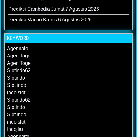
Prediksi Cambodia Jumat 7 Agustus 2026
Prediksi Macau Kamis 6 Agustus 2026
KEYWORD
Agennalo
Agen Togel
Agen Togel
Slotindo62
Slotindo
Slot indo
indo slot
Slotindo62
Slotindo
Slot indo
indo slot
Indojitu
Agenpaito