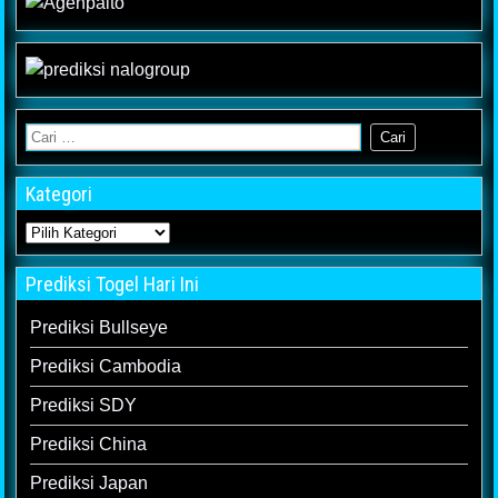
Kategori
Prediksi Togel Hari Ini
Prediksi Bullseye
Prediksi Cambodia
Prediksi SDY
Prediksi China
Prediksi Japan