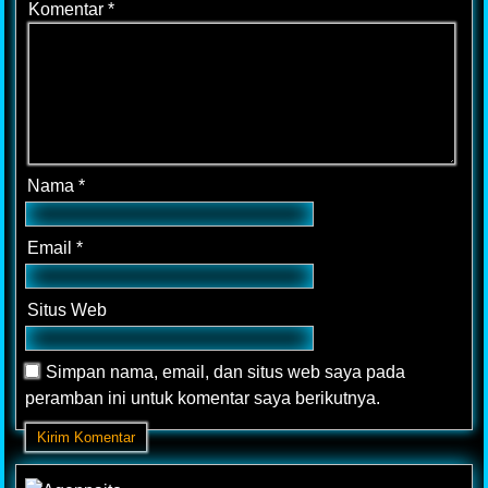
Komentar
*
Nama
*
Email
*
Situs Web
Simpan nama, email, dan situs web saya pada
peramban ini untuk komentar saya berikutnya.