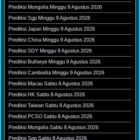
Prediksi Mongolia Minggu 9 Agustus 2026
Prediksi Sgp Minggu 9 Agustus 2026
Prediksi Japan Minggu 9 Agustus 2026
Prediksi China Minggu 9 Agustus 2026
Prediksi SDY Minggu 9 Agustus 2026
Prediksi Bullseye Minggu 9 Agustus 2026
Prediksi Cambodia Minggu 9 Agustus 2026
Prediksi Macau Sabtu 8 Agustus 2026
Prediksi HK Sabtu 8 Agustus 2026
Prediksi Taiwan Sabtu 8 Agustus 2026
Prediksi PCSO Sabtu 8 Agustus 2026
Prediksi Mongolia Sabtu 8 Agustus 2026
Prediksi Sgp Sabtu 8 Agustus 2026