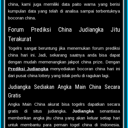
china, kami juga memiliki data paito warna yang berisi
kumpulan data yang telah di analisa sampai terbentuknya
bocoran china.
Forum Prediksi China Judiangka Jitu
Terakurat
Togelrs sangat beruntung jika menemukan forum prediksi
china hari ini. Jadi, sekarang saatnya anda bisa dapat
dengan mudah memenangkan jakpot china prize. Dengan
Prediksi Judiangka
menyediakan bocoran china hari ini
dari pusat china lottery yang tidak perlu di ragukan lagi.
Judiangka Sediakan Angka Main China Secara
Gratis
Angka Main China akurat bisa togelrs dapatkan secara
gratis di situs judiangka.
Judiangka
senantiasa
memberikan angka jitu china yang akan keluar setiap hari
untuk membantu para pemain togel china di Indonesia.