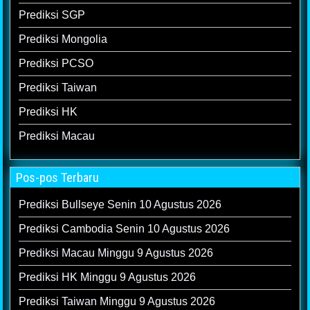
Prediksi SGP
Prediksi Mongolia
Prediksi PCSO
Prediksi Taiwan
Prediksi HK
Prediksi Macau
Pos-pos Terbaru
Prediksi Bullseye Senin 10 Agustus 2026
Prediksi Cambodia Senin 10 Agustus 2026
Prediksi Macau Minggu 9 Agustus 2026
Prediksi HK Minggu 9 Agustus 2026
Prediksi Taiwan Minggu 9 Agustus 2026