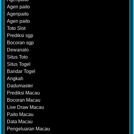
Agen paito
Agenpaito
Agen paito
Toto Slot
Prediksi sgp
Bocoran sgp
Dewanalo
Situs Toto
Situs Togel
Bandar Togel
Angkah
Dadumaster
Prediksi Macau
Bocoran Macau
Live Draw Macau
Paito Macau
Data Macau
Pengeluaran Macau