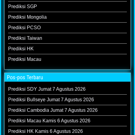
Prediksi SGP
Prediksi Mongolia
Prediksi PCSO
Prediksi Taiwan
Prediksi HK
Prediksi Macau
Pos-pos Terbaru
Prediksi SDY Jumat 7 Agustus 2026
Prediksi Bullseye Jumat 7 Agustus 2026
Prediksi Cambodia Jumat 7 Agustus 2026
Prediksi Macau Kamis 6 Agustus 2026
Prediksi HK Kamis 6 Agustus 2026