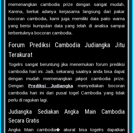
memenangkan cambodia prize dengan sangat mudah.
Karena, berkat adanya kerjasama langsung dari pakar
bocoran cambodia, kami juga memiliki data paito warna
yang berisi kumpulan data yang telah di analisa sampai
terbentuknya bocoran cambodia.
Forum Prediksi Cambodia Judiangka Jitu
Terakurat
Togelrs sangat beruntung jika menemukan forum prediksi
cambodia hari ini. Jadi, sekarang saatnya anda bisa dapat
dengan mudah memenangkan jakpot cambodia prize.
Dengan
Prediksi Judiangka
menyediakan bocoran
cambodia hari ini dari pusat togel Cambodia yang tidak
perlu di ragukan lagi.
Judiangka Sediakan Angka Main Cambodia
Secara Gratis
Angka Main cambodia� akurat bisa togelrs dapatkan