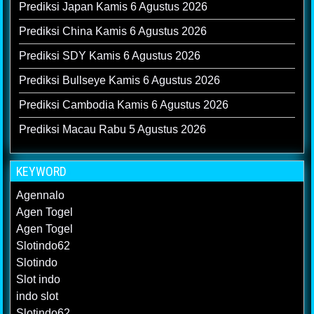
Prediksi Japan Kamis 6 Agustus 2026
Prediksi China Kamis 6 Agustus 2026
Prediksi SDY Kamis 6 Agustus 2026
Prediksi Bullseye Kamis 6 Agustus 2026
Prediksi Cambodia Kamis 6 Agustus 2026
Prediksi Macau Rabu 5 Agustus 2026
KEYWORD
Agennalo
Agen Togel
Agen Togel
Slotindo62
Slotindo
Slot indo
indo slot
Slotindo62