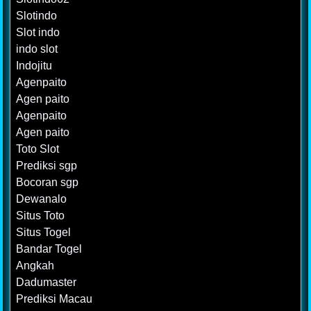
Slotindo
Slot indo
indo slot
Indojitu
Agenpaito
Agen paito
Agenpaito
Agen paito
Toto Slot
Prediksi sgp
Bocoran sgp
Dewanalo
Situs Toto
Situs Togel
Bandar Togel
Angkah
Dadumaster
Prediksi Macau