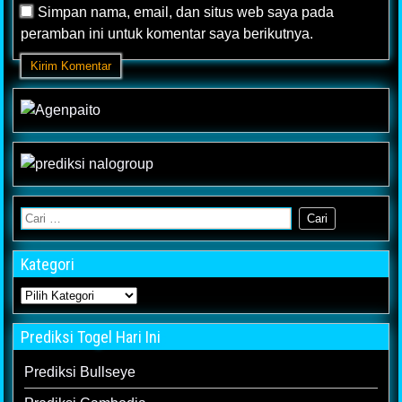
Simpan nama, email, dan situs web saya pada
peramban ini untuk komentar saya berikutnya.
Kategori
Prediksi Togel Hari Ini
Prediksi Bullseye