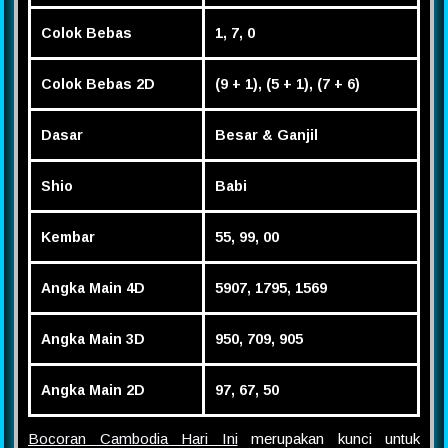
Colok Bebas
1, 7, 0
Colok Bebas 2D
(9 + 1), (5 + 1), (7 + 6)
Dasar
Besar & Ganjil
Shio
Babi
Kembar
55, 99, 00
Angka Main 4D
5907, 1795, 1569
Angka Main 3D
950, 709, 905
Angka Main 2D
97, 67, 50
Bocoran Cambodia Hari Ini
merupakan kunci untuk