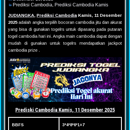
Prediksi Cambodia
,
Prediksi Cambodia Kamis
JUDIANGKA
,
Prediksi Cambodia
Kamis, 11 Desember
2025
adalah angka terpilih bocoran cambodia jitu dan akurat
yang bisa di gunakan togelrs untuk dipasang pada putaran
togel cambodia hari ini. Angka main cambodia dapat dengan
mudah di gunakan untuk togelrs mendapatkan jackpot
cambodia prize .
Prediski Cambodia Kamis, 11 Desember 2025
BBFS
3*4*8*6*1+7