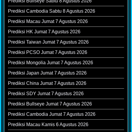
Prediksi Bullseye Sabtu 8 Agustus 2026
Prediksi Cambodia Sabtu 8 Agustus 2026
Prediksi Macau Jumat 7 Agustus 2026
Prediksi HK Jumat 7 Agustus 2026
Prediksi Taiwan Jumat 7 Agustus 2026
Prediksi PCSO Jumat 7 Agustus 2026
Prediksi Mongolia Jumat 7 Agustus 2026
Prediksi Japan Jumat 7 Agustus 2026
Prediksi China Jumat 7 Agustus 2026
Prediksi SDY Jumat 7 Agustus 2026
Prediksi Bullseye Jumat 7 Agustus 2026
Prediksi Cambodia Jumat 7 Agustus 2026
Prediksi Macau Kamis 6 Agustus 2026