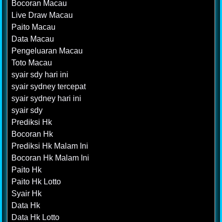
Bocoran Macau
Live Draw Macau
Paito Macau
Data Macau
Pengeluaran Macau
Toto Macau
syair sdy hari ini
syair sydney tercepat
syair sydney hari ini
syair sdy
Prediksi Hk
Bocoran Hk
Prediksi Hk Malam Ini
Bocoran Hk Malam Ini
Paito Hk
Paito Hk Lotto
Syair Hk
Data Hk
Data Hk Lotto