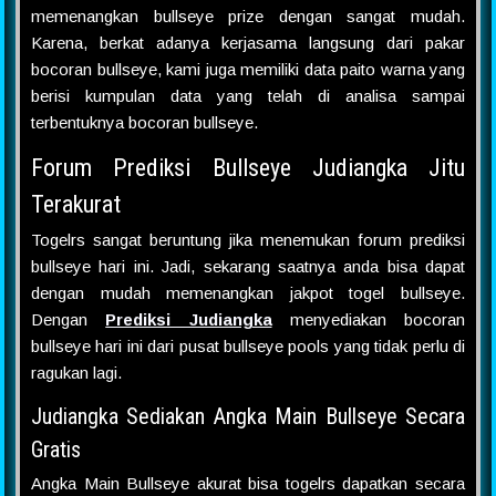
memenangkan bullseye prize dengan sangat mudah.
Karena, berkat adanya kerjasama langsung dari pakar
bocoran bullseye, kami juga memiliki data paito warna yang
berisi kumpulan data yang telah di analisa sampai
terbentuknya bocoran bullseye.
Forum Prediksi Bullseye Judiangka Jitu
Terakurat
Togelrs sangat beruntung jika menemukan forum prediksi
bullseye hari ini. Jadi, sekarang saatnya anda bisa dapat
dengan mudah memenangkan jakpot togel bullseye.
Dengan
Prediksi Judiangka
menyediakan bocoran
bullseye hari ini dari pusat bullseye pools yang tidak perlu di
ragukan lagi.
Judiangka Sediakan Angka Main Bullseye Secara
Gratis
Angka Main Bullseye akurat bisa togelrs dapatkan secara