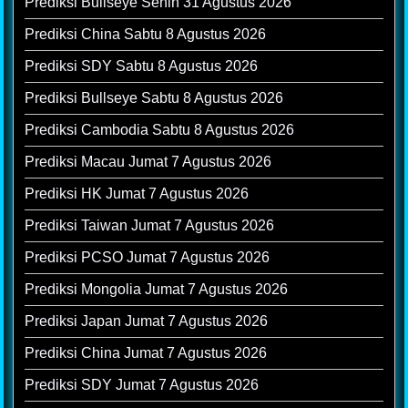
Prediksi Bullseye Senin 31 Agustus 2026
Prediksi China Sabtu 8 Agustus 2026
Prediksi SDY Sabtu 8 Agustus 2026
Prediksi Bullseye Sabtu 8 Agustus 2026
Prediksi Cambodia Sabtu 8 Agustus 2026
Prediksi Macau Jumat 7 Agustus 2026
Prediksi HK Jumat 7 Agustus 2026
Prediksi Taiwan Jumat 7 Agustus 2026
Prediksi PCSO Jumat 7 Agustus 2026
Prediksi Mongolia Jumat 7 Agustus 2026
Prediksi Japan Jumat 7 Agustus 2026
Prediksi China Jumat 7 Agustus 2026
Prediksi SDY Jumat 7 Agustus 2026