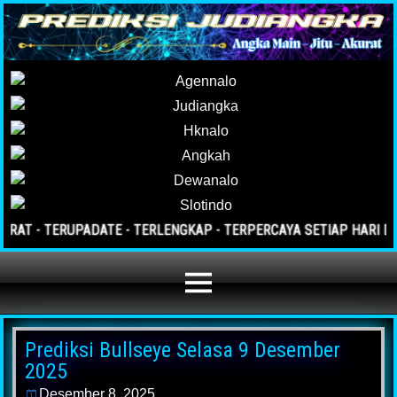
T - TERUPADATE - TERLENGKAP - TERPERCAYA SETIAP HARI DI TAH
Prediksi Bullseye Selasa 9 Desember
2025
Desember 8, 2025