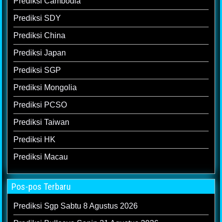
Prediksi Cambodia
Prediksi SDY
Prediksi China
Prediksi Japan
Prediksi SGP
Prediksi Mongolia
Prediksi PCSO
Prediksi Taiwan
Prediksi HK
Prediksi Macau
Pos-pos Terbaru
Prediksi Sgp Sabtu 8 Agustus 2026