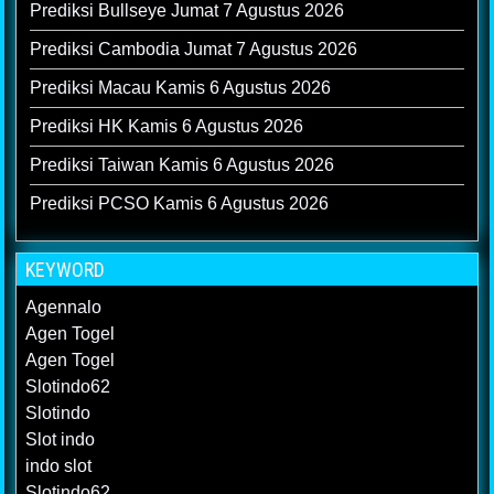
Prediksi Bullseye Jumat 7 Agustus 2026
Prediksi Cambodia Jumat 7 Agustus 2026
Prediksi Macau Kamis 6 Agustus 2026
Prediksi HK Kamis 6 Agustus 2026
Prediksi Taiwan Kamis 6 Agustus 2026
Prediksi PCSO Kamis 6 Agustus 2026
KEYWORD
Agennalo
Agen Togel
Agen Togel
Slotindo62
Slotindo
Slot indo
indo slot
Slotindo62