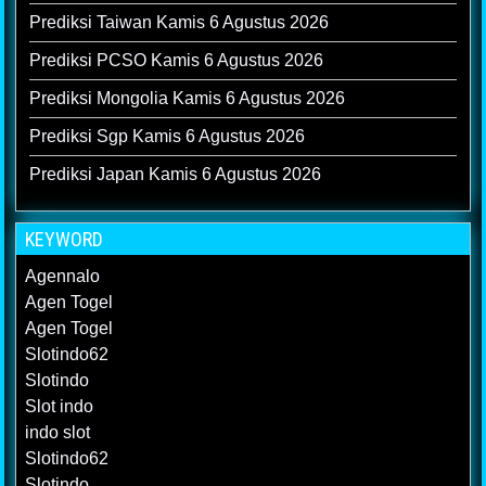
Prediksi Taiwan Kamis 6 Agustus 2026
Prediksi PCSO Kamis 6 Agustus 2026
Prediksi Mongolia Kamis 6 Agustus 2026
Prediksi Sgp Kamis 6 Agustus 2026
Prediksi Japan Kamis 6 Agustus 2026
KEYWORD
Agennalo
Agen Togel
Agen Togel
Slotindo62
Slotindo
Slot indo
indo slot
Slotindo62
Slotindo