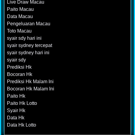
Live Draw Macau
Paito Macau
Data Macau
Pengeluaran Macau
Toto Macau
syair sdy hari ini
syair sydney tercepat
syair sydney hari ini
syair sdy
Prediksi Hk
Bocoran Hk
Prediksi Hk Malam Ini
Bocoran Hk Malam Ini
Paito Hk
Paito Hk Lotto
Syair Hk
Data Hk
Data Hk Lotto