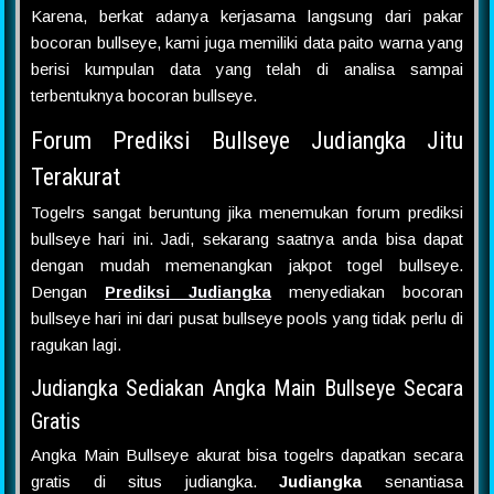
Karena, berkat adanya kerjasama langsung dari pakar
bocoran bullseye, kami juga memiliki data paito warna yang
berisi kumpulan data yang telah di analisa sampai
terbentuknya bocoran bullseye.
Forum Prediksi Bullseye Judiangka Jitu
Terakurat
Togelrs sangat beruntung jika menemukan forum prediksi
bullseye hari ini. Jadi, sekarang saatnya anda bisa dapat
dengan mudah memenangkan jakpot togel bullseye.
Dengan
Prediksi Judiangka
menyediakan bocoran
bullseye hari ini dari pusat bullseye pools yang tidak perlu di
ragukan lagi.
Judiangka Sediakan Angka Main Bullseye Secara
Gratis
Angka Main Bullseye akurat bisa togelrs dapatkan secara
gratis di situs judiangka.
Judiangka
senantiasa