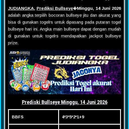
JUDIANGKA
,
Prediksi Bullseye
�Minggu, 14 Juni 2026
adalah angka terpilih bocoran bullseye jitu dan akurat yang
bisa di gunakan togelrs untuk dipasang pada putaran togel
bullseye hari ini. Angka main bullseye dapat dengan mudah
di gunakan untuk togelrs mendapatkan jackpot bullseye
prize.
Prediski Bullseye Minggu, 14 Juni 2026
BBFS
4*3*5*2*1+9