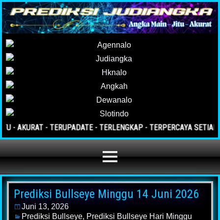
- AKURAT - TERUPADATE - TERLENGKAP - TERPERCAYA SETIAP HARI
Prediksi Bullseye Minggu 14 Juni 2026
Juni 13, 2026
Prediksi Bullseye
,
Prediksi Bullseye Hari Minggu