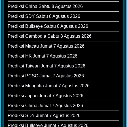
Prediksi China Sabtu 8 Agustus 2026
Prediksi SDY Sabtu 8 Agustus 2026
Prediksi Bullseye Sabtu 8 Agustus 2026
Prediksi Cambodia Sabtu 8 Agustus 2026
Prediksi Macau Jumat 7 Agustus 2026
Prediksi HK Jumat 7 Agustus 2026
Prediksi Taiwan Jumat 7 Agustus 2026
Prediksi PCSO Jumat 7 Agustus 2026
Prediksi Mongolia Jumat 7 Agustus 2026
Prediksi Japan Jumat 7 Agustus 2026
Prediksi China Jumat 7 Agustus 2026
Prediksi SDY Jumat 7 Agustus 2026
Prediksi Bullseye Jumat 7 Agustus 2026