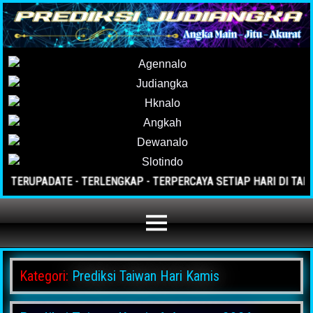
UPADATE - TERLENGKAP - TERPERCAYA SETIAP HARI DI TAHUN 2024
Kategori:
Prediksi Taiwan Hari Kamis