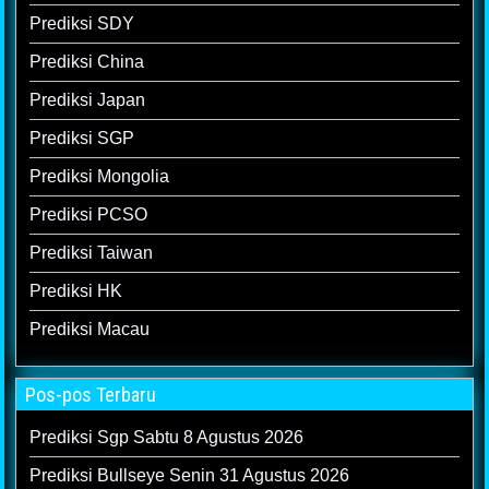
Prediksi SDY
Prediksi China
Prediksi Japan
Prediksi SGP
Prediksi Mongolia
Prediksi PCSO
Prediksi Taiwan
Prediksi HK
Prediksi Macau
Pos-pos Terbaru
Prediksi Sgp Sabtu 8 Agustus 2026
Prediksi Bullseye Senin 31 Agustus 2026