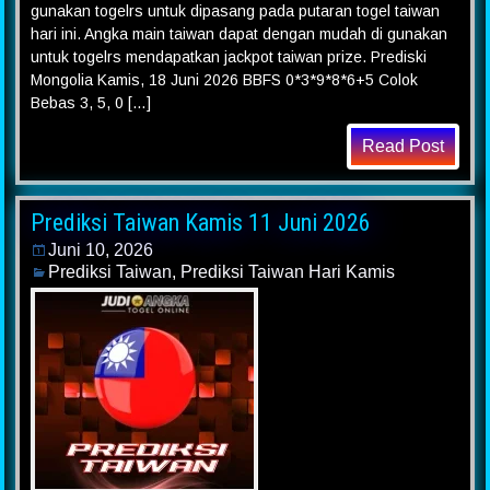
gunakan togelrs untuk dipasang pada putaran togel taiwan
hari ini. Angka main taiwan dapat dengan mudah di gunakan
untuk togelrs mendapatkan jackpot taiwan prize. Prediski
Mongolia Kamis, 18 Juni 2026 BBFS 0*3*9*8*6+5 Colok
Bebas 3, 5, 0 […]
Read Post
Prediksi Taiwan Kamis 11 Juni 2026
Juni 10, 2026
Prediksi Taiwan
,
Prediksi Taiwan Hari Kamis