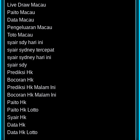
Live Draw Macau
Paito Macau
Data Macau
Pengeluaran Macau
Toto Macau
syair sdy hari ini
syair sydney tercepat
syair sydney hari ini
syair sdy
Prediksi Hk
Bocoran Hk
Prediksi Hk Malam Ini
Bocoran Hk Malam Ini
Paito Hk
Paito Hk Lotto
Syair Hk
Data Hk
Data Hk Lotto