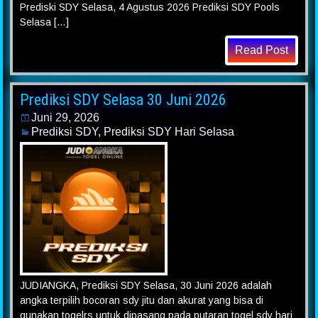
Prediski SDY Selasa, 4 Agustus 2026 Prediksi SDY Pools
Selasa […]
Read Post
Prediksi SDY Selasa 30 Juni 2026
Juni 29, 2026
Prediksi SDY
,
Prediksi SDY Hari Selasa
JUDIANGKA, Prediksi SDY Selasa, 30 Juni 2026 adalah
angka terpilih bocoran sdy jitu dan akurat yang bisa di
gunakan togelrs untuk dipasang pada putaran togel sdy hari