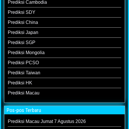
Prediksi Cambodia
Prediksi SDY
Prediksi China
Prediksi Japan
Prediksi SGP
Prediksi Mongolia
Prediksi PCSO
Prediksi Taiwan
Prediksi HK
Prediksi Macau
Pos-pos Terbaru
Prediksi Macau Jumat 7 Agustus 2026