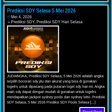
Prediksi SDY Selasa 5 Mei 2026
Mei 4, 2026
Prediksi SDY
,
Prediksi SDY Hari Selasa
JUDIANGKA, Prediksi SDY Selasa, 5 Mei 2026 adalah angka
terpilih bocoran sdy jitu dan akurat yang bisa di gunakan
togelrs untuk dipasang pada putaran togel sdy hari ini. Angka
main sdy dapat dengan mudah di gunakan untuk togelrs
mendapatkan jackpot sydney pools dan sydney lotto. Prediski
SDY Selasa, 5 Mei 2026 Prediksi SDY Pools Selasa […]