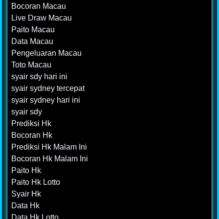
Bocoran Macau
Live Draw Macau
Paito Macau
Data Macau
Pengeluaran Macau
Toto Macau
syair sdy hari ini
syair sydney tercepat
syair sydney hari ini
syair sdy
Prediksi Hk
Bocoran Hk
Prediksi Hk Malam Ini
Bocoran Hk Malam Ini
Paito Hk
Paito Hk Lotto
Syair Hk
Data Hk
Data Hk Lotto