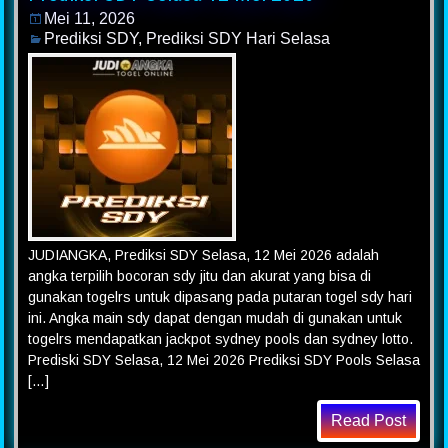
Mei 11, 2026
Prediksi SDY
,
Prediksi SDY Hari Selasa
JUDIANGKA, Prediksi SDY Selasa, 12 Mei 2026 adalah
angka terpilih bocoran sdy jitu dan akurat yang bisa di
gunakan togelrs untuk dipasang pada putaran togel sdy hari
ini. Angka main sdy dapat dengan mudah di gunakan untuk
togelrs mendapatkan jackpot sydney pools dan sydney lotto.
Prediski SDY Selasa, 12 Mei 2026 Prediksi SDY Pools Selasa
[…]
Read Post