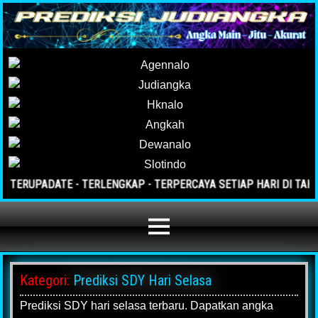
RUPADATE - TERLENGKAP - TERPERCAYA SETIAP HARI DI TAHUN 20
Kategori:
Prediksi SDY Hari Selasa
Prediksi SDY hari selasa terbaru. Dapatkan angka