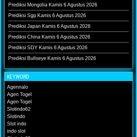
Prediksi Mongolia Kamis 6 Agustus 2026
Prediksi Sgp Kamis 6 Agustus 2026
Prediksi Japan Kamis 6 Agustus 2026
Prediksi China Kamis 6 Agustus 2026
Prediksi SDY Kamis 6 Agustus 2026
Prediksi Bullseye Kamis 6 Agustus 2026
KEYWORD
Agennalo
Agen Togel
Agen Togel
Slotindo62
Slotindo
Slot indo
indo slot