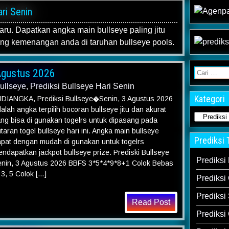
ari Senin
baru. Dapatkan angka main bullseye paling jitu
ng kemenangan anda di taruhan bullseye pools.
 Agustus 2026
ullseye
,
Prediksi Bullseye Hari Senin
Kategori
DIANGKA, Prediksi Bullseye�Senin, 3 Agustus 2026
alah angka terpilih bocoran bullseye jitu dan akurat
ng bisa di gunakan togelrs untuk dipasang pada
taran togel bullseye hari ini. Angka main bullseye
Prediksi T
pat dengan mudah di gunakan untuk togelrs
ndapatkan jackpot bullseye prize. Prediski Bullseye
Prediksi
nin, 3 Agustus 2026 BBFS 3*5*4*9*8+1 Colok Bebas
 3, 5 Colok […]
Prediks
Prediks
Read Post
Prediksi