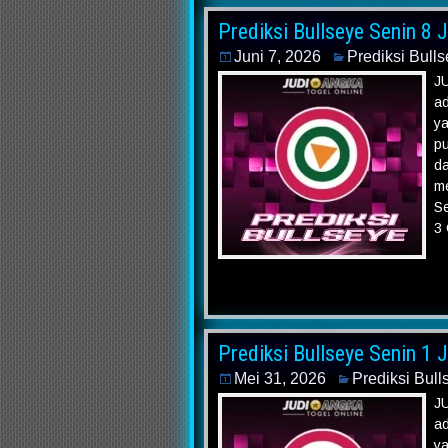
Prediksi Bullseye Senin 8 
Juni 7, 2026
Prediksi Bull
JU
ad
ya
pu
da
me
Se
3 
Prediksi Bullseye Senin 1 
Mei 31, 2026
Prediksi Bull
JU
ad
ya