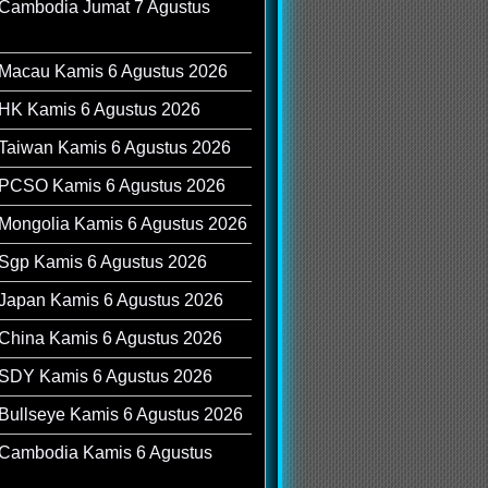
 Cambodia Jumat 7 Agustus
 Macau Kamis 6 Agustus 2026
 HK Kamis 6 Agustus 2026
 Taiwan Kamis 6 Agustus 2026
 PCSO Kamis 6 Agustus 2026
 Mongolia Kamis 6 Agustus 2026
 Sgp Kamis 6 Agustus 2026
 Japan Kamis 6 Agustus 2026
 China Kamis 6 Agustus 2026
 SDY Kamis 6 Agustus 2026
 Bullseye Kamis 6 Agustus 2026
 Cambodia Kamis 6 Agustus