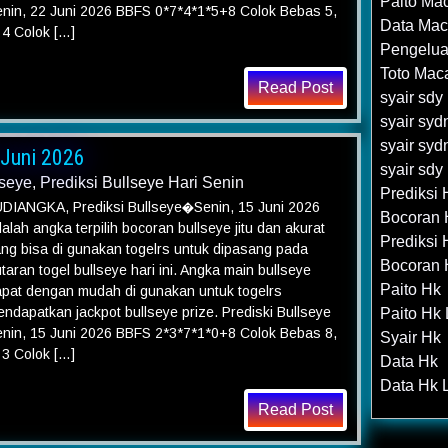
Paito Ma
nin, 22 Juni 2026 BBFS 0*7*4*1*5+8 Colok Bebas 5,
Data Ma
 4 Colok […]
Pengelua
Toto Mac
Read Post
syair sdy 
syair syd
syair sydn
 Juni 2026
syair sdy
lseye
,
Prediksi Bullseye Hari Senin
Prediksi 
DIANGKA, Prediksi Bullseye�Senin, 15 Juni 2026
Bocoran 
alah angka terpilih bocoran bullseye jitu dan akurat
Prediksi 
ng bisa di gunakan togelrs untuk dipasang pada
Bocoran 
taran togel bullseye hari ini. Angka main bullseye
Paito Hk
pat dengan mudah di gunakan untuk togelrs
ndapatkan jackpot bullseye prize. Prediski Bullseye
Paito Hk 
nin, 15 Juni 2026 BBFS 2*3*7*1*0+8 Colok Bebas 8,
Syair Hk
 3 Colok […]
Data Hk
Data Hk L
Read Post