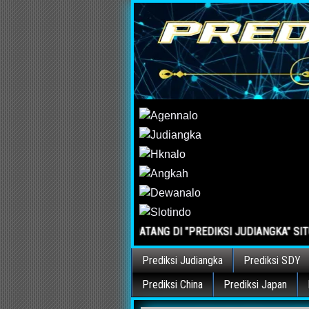
SELAMAT DATANG DI "PREDIKSI JUDIANGKA" SITUS RESMI 
Prediksi Judiangka
Prediksi SDY
Prediksi China
Prediksi Japan