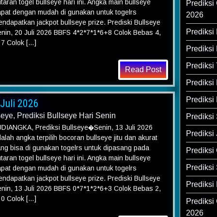
taran togel bullseye hari ini. Angka main bullseye
Prediksi
pat dengan mudah di gunakan untuk togelrs
2026
ndapatkan jackpot bullseye prize. Prediski Bullseye
Prediksi
nin, 20 Juli 2026 BBFS 4*2*7*1*6+8 Colok Bebas 4,
 7 Colok […]
Prediksi
Prediksi
Read Post
Prediksi
Prediksi
 Juli 2026
seye
,
Prediksi Bullseye Hari Senin
Prediksi
DIANGKA, Prediksi Bullseye�Senin, 13 Juli 2026
Prediksi
alah angka terpilih bocoran bullseye jitu dan akurat
ng bisa di gunakan togelrs untuk dipasang pada
Prediksi
taran togel bullseye hari ini. Angka main bullseye
Prediksi
pat dengan mudah di gunakan untuk togelrs
ndapatkan jackpot bullseye prize. Prediski Bullseye
Prediksi
nin, 13 Juli 2026 BBFS 0*7*1*2*6+3 Colok Bebas 2,
 0 Colok […]
Prediksi
2026