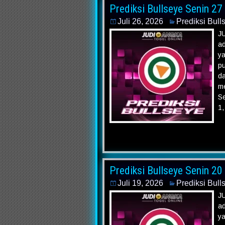
Prediksi Bullseye Senin 27
Juli 26, 2026
Prediksi Bull
JU
ad
ya
pu
da
me
Se
1,
Prediksi Bullseye Senin 20
Juli 19, 2026
Prediksi Bull
JU
ad
ya