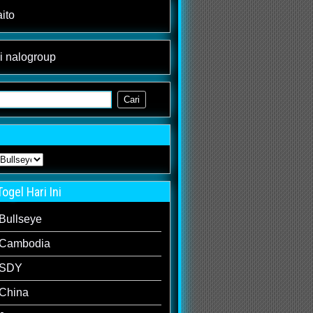
ogel Hari Ini
 Bullseye
i Cambodia
i SDY
 China