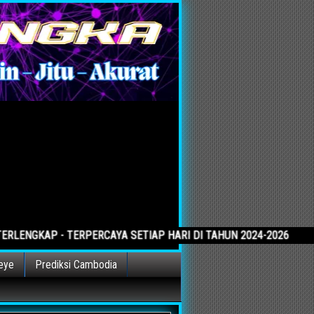
P - TERPERCAYA SETIAP HARI DI TAHUN 2024-2026
seye
Prediksi Cambodia