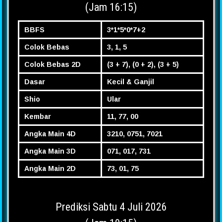
(Jam 16:15)
BBFS
3*1*5*0*7+2
Colok Bebas
3, 1, 5
Colok Bebas 2D
(3 + 7), (0 + 2), (3 + 5)
Dasar
Kecil & Ganjil
Shio
Ular
Kembar
11, 77, 00
Angka Main 4D
3210, 0751, 7021
Angka Main 3D
071, 017, 731
Angka Main 2D
73, 01, 75
Prediksi Sabtu 4 Juli 2026