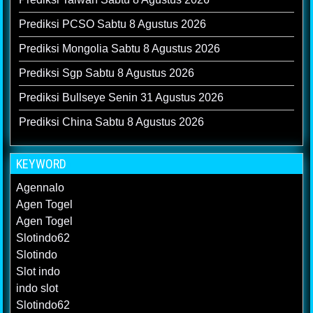
Prediksi PCSO Sabtu 8 Agustus 2026
Prediksi Mongolia Sabtu 8 Agustus 2026
Prediksi Sgp Sabtu 8 Agustus 2026
Prediksi Bullseye Senin 31 Agustus 2026
Prediksi China Sabtu 8 Agustus 2026
KEYWORD
Agennalo
Agen Togel
Agen Togel
Slotindo62
Slotindo
Slot indo
indo slot
Slotindo62