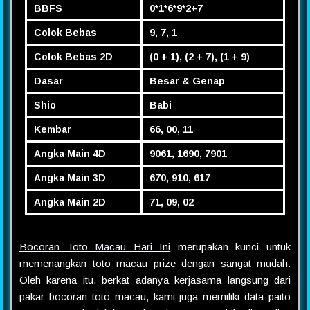
BBFS
0*1*6*9*2+7
Colok Bebas
9, 7, 1
Colok Bebas 2D
(0 + 1), (2 + 7), (1 + 9)
Dasar
Besar & Genap
Shio
Babi
Kembar
66, 00, 11
Angka Main 4D
9061, 1690, 7901
Angka Main 3D
670, 910, 617
Angka Main 2D
71, 09, 02
Bocoran Toto Macau Hari Ini
merupakan kunci untuk
memenangkan toto macau prize dengan sangat mudah.
Oleh karena itu, berkat adanya kerjasama langsung dari
pakar bocoran toto macau, kami juga memiliki data paito