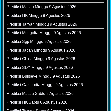
Prediksi Macau Minggu 9 Agustus 2026
Prediksi HK Minggu 9 Agustus 2026
Prediksi Taiwan Minggu 9 Agustus 2026
Prediksi Mongolia Minggu 9 Agustus 2026
Prediksi Sgp Minggu 9 Agustus 2026
Prediksi Japan Minggu 9 Agustus 2026
Prediksi China Minggu 9 Agustus 2026
Prediksi SDY Minggu 9 Agustus 2026
Prediksi Bullseye Minggu 9 Agustus 2026
Prediksi Cambodia Minggu 9 Agustus 2026
Prediksi Macau Sabtu 8 Agustus 2026
Prediksi HK Sabtu 8 Agustus 2026
Prediksi Taiwan Sabtu 8 Agustus 2026