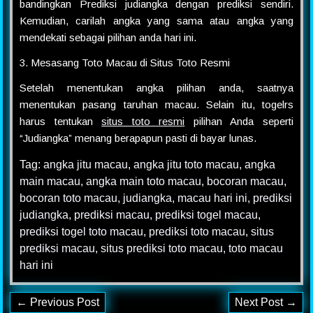
bandingkan Prediksi judiangka dengan prediksi sendiri.
Kemudian, carilah angka yang sama atau angka yang
mendekati sebagai pilihan anda hari ini.
3. Mesasang Toto Macau di Situs Toto Resmi
Setelah menentukan angka pilihan anda, saatnya
menentukan pasang taruhan macau. Selain itu, togelrs
harus tentukan
situs toto resmi
pilihan Anda seperti
“Judiangka” menang berapapun pasti di bayar lunas.
Tag:
angka jitu macau
,
angka jitu toto macau
,
angka
main macau
,
angka main toto macau
,
bocoran macau
,
bocoran toto macau
,
judiangka
,
macau hari ini
,
prediksi
judiangka
,
prediksi macau
,
prediksi togel macau
,
prediksi togel toto macau
,
prediksi toto macau
,
situs
prediksi macau
,
situs prediksi toto macau
,
toto macau
hari ini
← Previous Post
Next Post →