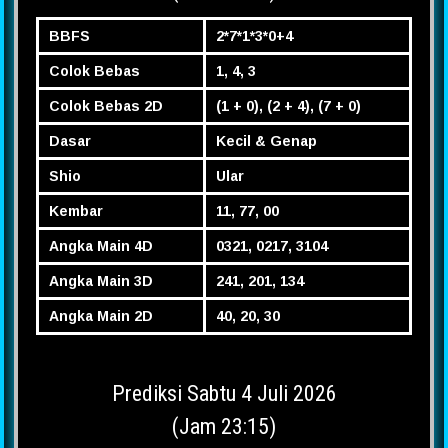
BBFS
2*7*1*3*0+4
Colok Bebas
1, 4, 3
Colok Bebas 2D
(1 + 0), (2 + 4), (7 + 0)
Dasar
Kecil & Genap
Shio
Ular
Kembar
11, 77, 00
Angka Main 4D
0321, 0217, 3104
Angka Main 3D
241, 201, 134
Angka Main 2D
40, 20, 30
Prediksi Sabtu 4 Juli 2026
(Jam 23:15)