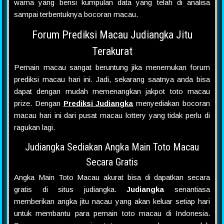
warna yang berisi kumpulan data yang telah di analisa
sampai terbentuknya bocoran macau.
Forum Prediksi Macau Judiangka Jitu
Terakurat
Pemain macau sangat beruntung jika menemukan forum
prediksi macau hari ini. Jadi, sekarang saatnya anda bisa
dapat dengan mudah memenangkan jakpot toto macau
prize. Dengan
Prediksi Judiangka
menyediakan bocoran
macau hari ini dari pusat macau lottery yang tidak perlu di
ragukan lagi.
Judiangka Sediakan Angka Main Toto Macau
Secara Gratis
Angka Main Toto Macau akurat bisa di dapatkan secara
gratis di situs judiangka.
Judiangka
senantiasa
memberikan angka jitu nacau yang akan keluar setiap hari
untuk membantu para pemain toto macau di Indonesia.